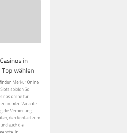
 Casinos in
 Top wählen
 finden Merkur Online
Slots spielen So
sinos online für
der mobilen Variante
ig die Verbindung,
iten, den Kontakt zum
 und auch die
ebote. In...