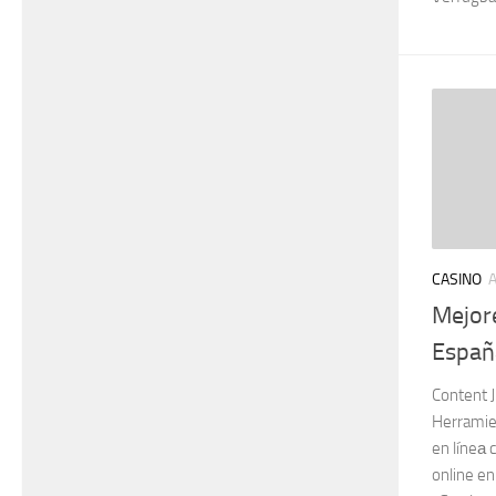
CASINO
A
Mejore
Españ
Content 
Herramien
en líneа 
online en