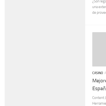
¿Son lega
una exten
de provee
CASINO
A
Mejore
Españ
Content 
Herramien