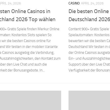
PRIL 24, 2026
CASINO
APRIL 24, 2026
sten Online Casinos in
Die besten Online
chland 2026 Top wählen
Deutschland 2026
00+ Gratis Spiele finden Merkur Online
Content 900+ Gratis Spiele
maten: Kostenlos Slots spielen So
Spielautomaten: Kostenlos 
wir die besten Casinos online für
bewerten wir die besten Ca
nd Wir testen in der mobilen Variante
Deutschland Wir testen in 
e Casinos ausgiebig die Verbindung,
der Online Casinos ausgieb
 Auszahlmöglichkeiten, den Kontakt zum
Ein- und Auszahlmöglichke
ber den Live Chat und auch die
Support über den Live Chat
keit der Bonusangebote. In...
Verfügbarkeit der Bonusang