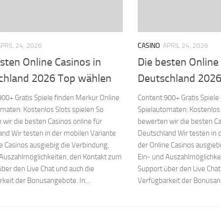
PRIL 24, 2026
CASINO
APRIL 24, 2026
sten Online Casinos in
Die besten Online
chland 2026 Top wählen
Deutschland 2026
00+ Gratis Spiele finden Merkur Online
Content 900+ Gratis Spiele
maten: Kostenlos Slots spielen So
Spielautomaten: Kostenlos 
wir die besten Casinos online für
bewerten wir die besten Ca
nd Wir testen in der mobilen Variante
Deutschland Wir testen in 
e Casinos ausgiebig die Verbindung,
der Online Casinos ausgieb
 Auszahlmöglichkeiten, den Kontakt zum
Ein- und Auszahlmöglichke
ber den Live Chat und auch die
Support über den Live Chat
keit der Bonusangebote. In...
Verfügbarkeit der Bonusang