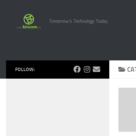
Skip to content
Tomorrow's Technology Today..
CA
FOLLOW: