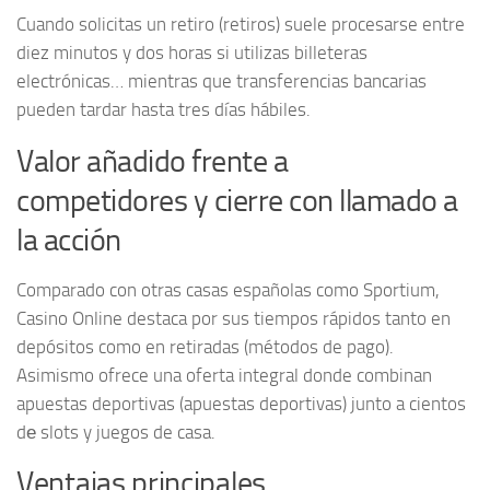
Cuando solicitas un retiro (retiros) suele procesarse entre
diez minutos y dos horas si utilizas billeteras
electrónicas… mientras que transferencias bancarias
pueden tardar hasta tres días hábiles.
Valor añadido frente a
competidores y cierre con llamado a
la acción
Comparado con otras casas españolas como Sportium,
Casino Online destaca por sus tiempos rápidos tanto en
depósitos como en retiradas (métodos de pago)​​.
Asimismo ofrece una oferta integral donde combinan
apuestas deportivas (apuestas deportivas)​‍​‍‍ junto a cientos
dе ​slots ​y juegos de casa.​
Ventajas principales