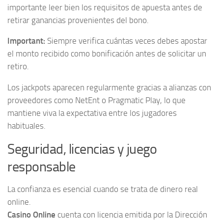
importante leer bien los requisitos de apuesta antes de
retirar ganancias provenientes del bono.
Important:
Siempre verifica cuántas veces debes apostar
el monto recibido como bonificación antes de solicitar un
retiro.
Los jackpots aparecen regularmente gracias a alianzas con
proveedores como NetEnt o Pragmatic Play, lo que
mantiene viva la expectativa entre los jugadores
habituales.
Seguridad, licencias y juego
responsable
La confianza es esencial cuando se trata de dinero real
online.
Casino Online
cuenta con licencia emitida por la Dirección