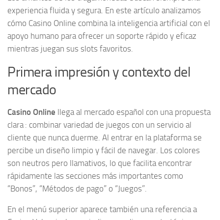
experiencia fluida y segura. En este artículo analizamos
cómo Casino Online combina la inteligencia artificial con el
apoyo humano para ofrecer un soporte rápido y eficaz
mientras juegan sus slots favoritos.
Primera impresión y contexto del
mercado
Casino Online
llega al mercado español con una propuesta
clara : combinar variedad de juegos con un servicio al
cliente que nunca duerme. Al entrar en la plataforma se
percibe un diseño limpio y fácil de navegar. Los colores
son neutros pero llamativos, lo que facilita encontrar
rápidamente las secciones más importantes como
“Bonos”, “Métodos de pago” o “Juegos”.
En el menú superior aparece también una referencia a