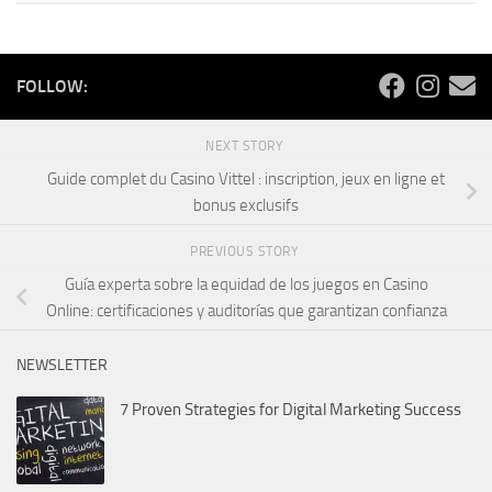
FOLLOW:
NEXT STORY
Guide complet du Casino Vittel : inscription, jeux en ligne et
bonus exclusifs
PREVIOUS STORY
Guía experta sobre la equidad de los juegos en Casino
Online: certificaciones y auditorías que garantizan confianza
NEWSLETTER
7 Proven Strategies for Digital Marketing Success