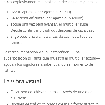
otras explosivamente—hasta que decides que ya basta.
Haz tu apuesta (por ejemplo, €0.50)
Selecciona dificultad (por ejemplo, Medium)
Toque una vez para avanzar; el multiplier sube
Decide continuar o cash out después de cada paso
Si golpeas una trampa antes de cash out, todo se
reinicia
La retroalimentación visual instantánea—una
superposición brillante que muestra el multiplier actual—
ayuda a los jugadores a saber cuándo es momento de
retirar.
La vibra visual
El cartoon del chicken anima a través de una calle
bulliciosa
Bloques de tráfico coloridos crean un fondo atractivo