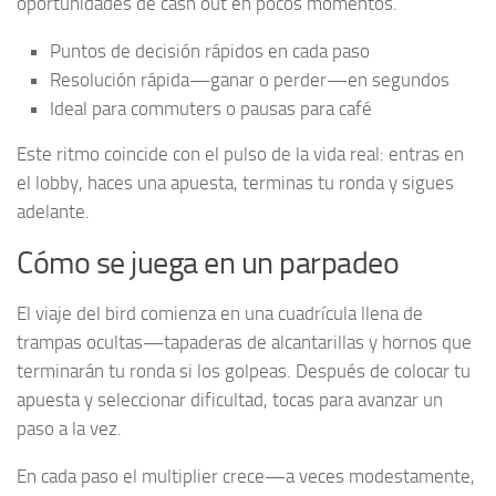
oportunidades de cash out en pocos momentos.
Puntos de decisión rápidos en cada paso
Resolución rápida—ganar o perder—en segundos
Ideal para commuters o pausas para café
Este ritmo coincide con el pulso de la vida real: entras en
el lobby, haces una apuesta, terminas tu ronda y sigues
adelante.
Cómo se juega en un parpadeo
El viaje del bird comienza en una cuadrícula llena de
trampas ocultas—tapaderas de alcantarillas y hornos que
terminarán tu ronda si los golpeas. Después de colocar tu
apuesta y seleccionar dificultad, tocas para avanzar un
paso a la vez.
En cada paso el multiplier crece—a veces modestamente,