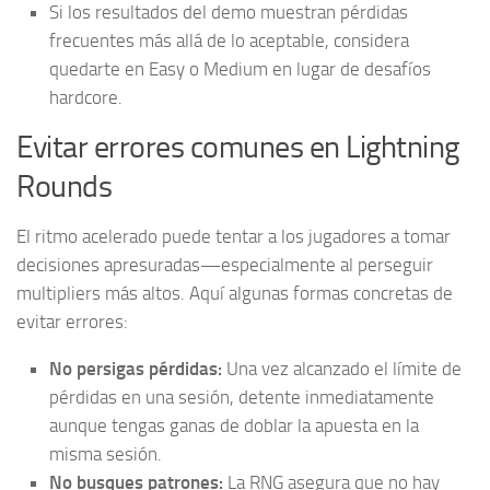
Si los resultados del demo muestran pérdidas
frecuentes más allá de lo aceptable, considera
quedarte en Easy o Medium en lugar de desafíos
hardcore.
Evitar errores comunes en Lightning
Rounds
El ritmo acelerado puede tentar a los jugadores a tomar
decisiones apresuradas—especialmente al perseguir
multipliers más altos. Aquí algunas formas concretas de
evitar errores:
No persigas pérdidas:
Una vez alcanzado el límite de
pérdidas en una sesión, detente inmediatamente
aunque tengas ganas de doblar la apuesta en la
misma sesión.
No busques patrones:
La RNG asegura que no hay