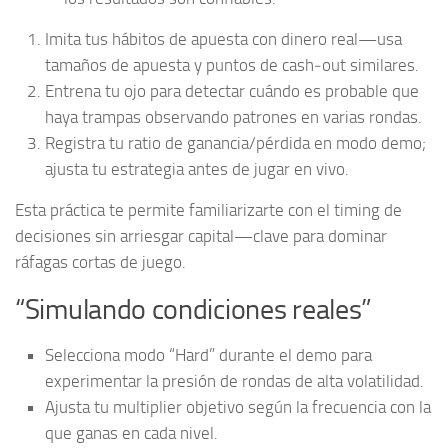
Imita tus hábitos de apuesta con dinero real—usa
tamaños de apuesta y puntos de cash‑out similares.
Entrena tu ojo para detectar cuándo es probable que
haya trampas observando patrones en varias rondas.
Registra tu ratio de ganancia/pérdida en modo demo;
ajusta tu estrategia antes de jugar en vivo.
Esta práctica te permite familiarizarte con el timing de
decisiones sin arriesgar capital—clave para dominar
ráfagas cortas de juego.
“Simulando condiciones reales”
Selecciona modo “Hard” durante el demo para
experimentar la presión de rondas de alta volatilidad.
Ajusta tu multiplier objetivo según la frecuencia con la
que ganas en cada nivel.