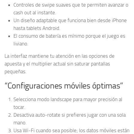
Controles de swipe suaves que te permiten avanzar o
cash out al instante.
Un diseño adaptable que funciona bien desde iPhone
hasta tablets Android.
El consumo de batería es mínimo porque el juego es
liviano.
La interfaz mantiene tu atención en las opciones de
apuesta y el multiplier actual sin saturar pantallas
pequeñas.
“Configuraciones móviles óptimas”
Selecciona modo landscape para mayor precisión al
tocar.
Desactiva auto‑rotate si prefieres jugar con una sola
mano.
Usa Wi‑Fi cuando sea posible; los datos móviles están