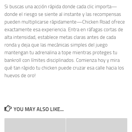
Si buscas una acción rápida donde cada clic importa—
donde el riesgo se siente al instante y las recompensas
pueden multiplicarse rápidamente—Chicken Road ofrece
exactamente esa experiencia. Entra en ráfagas cortas de
alta intensidad, establece metas claras antes de cada
ronda y deja que las mecánicas simples del juego
mantengan tu adrenalina a tope mientras proteges tu
bankroll con límites disciplinados. Comienza hoy y mira
qué tan rápido tu chicken puede cruzar esa calle hacia los
huevos de oro!
YOU MAY ALSO LIKE...