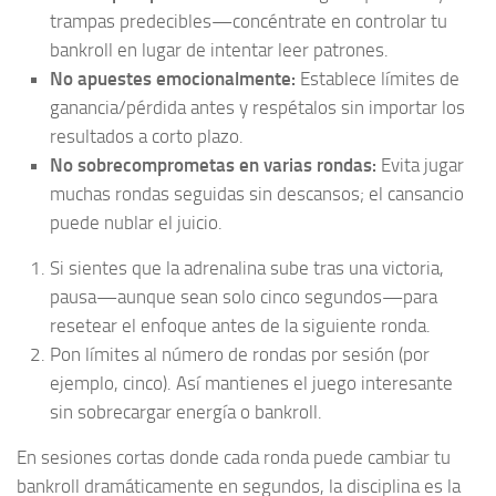
trampas predecibles—concéntrate en controlar tu
bankroll en lugar de intentar leer patrones.
No apuestes emocionalmente:
Establece límites de
ganancia/pérdida antes y respétalos sin importar los
resultados a corto plazo.
No sobrecomprometas en varias rondas:
Evita jugar
muchas rondas seguidas sin descansos; el cansancio
puede nublar el juicio.
Si sientes que la adrenalina sube tras una victoria,
pausa—aunque sean solo cinco segundos—para
resetear el enfoque antes de la siguiente ronda.
Pon límites al número de rondas por sesión (por
ejemplo, cinco). Así mantienes el juego interesante
sin sobrecargar energía o bankroll.
En sesiones cortas donde cada ronda puede cambiar tu
bankroll dramáticamente en segundos, la disciplina es la