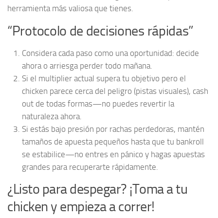
herramienta más valiosa que tienes.
“Protocolo de decisiones rápidas”
Considera cada paso como una oportunidad: decide
ahora o arriesga perder todo mañana.
Si el multiplier actual supera tu objetivo pero el
chicken parece cerca del peligro (pistas visuales), cash
out de todas formas—no puedes revertir la
naturaleza ahora.
Si estás bajo presión por rachas perdedoras, mantén
tamaños de apuesta pequeños hasta que tu bankroll
se estabilice—no entres en pánico y hagas apuestas
grandes para recuperarte rápidamente.
¿Listo para despegar? ¡Toma a tu
chicken y empieza a correr!