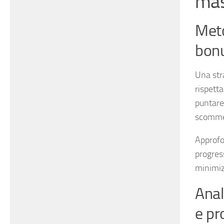
mas
Meto
bonu
Una str
rispett
puntare 
scommess
Approfon
progress
minimizz
Anal
e pr