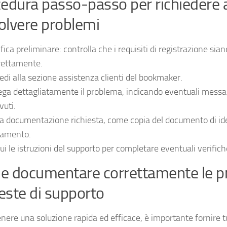
edura passo-passo per richiedere 
solvere problemi
fica preliminare: controlla che i requisiti di registrazione siano
rettamente.
edi alla sezione assistenza clienti del bookmaker.
ega dettagliatamente il problema, indicando eventuali messag
vuti.
ia documentazione richiesta, come copia del documento di ide
amento.
ui le istruzioni del supporto per completare eventuali verific
 documentare correttamente le p
ieste di supporto
nere una soluzione rapida ed efficace, è importante fornire t