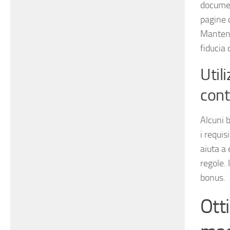
documen
pagine d
Mantene
fiducia 
Util
cont
Alcuni 
i requis
aiuta a 
regole. 
bonus.
Ott