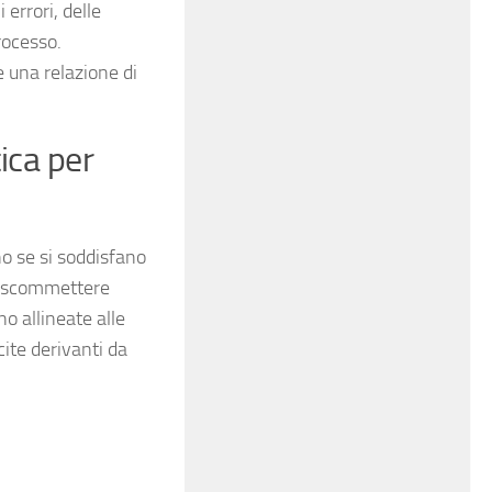
errori, delle
rocesso.
 una relazione di
ica per
o se si soddisfano
di scommettere
no allineate alle
cite derivanti da