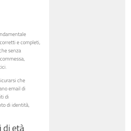
fondamentale
corretti e completi,
iche senza
i scommessa,
ici.
icurarsi che
iano email di
ti di
o di identità,
 di età