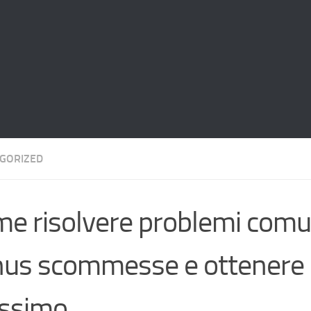
GORIZED
e risolvere problemi comun
us scommesse e ottenere i
ssimo