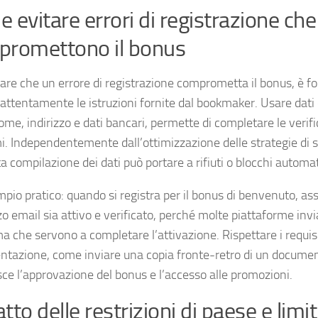
 evitare errori di registrazione che
romettono il bonus
tare che un errore di registrazione comprometta il bonus, è 
attentamente le istruzioni fornite dal bookmaker. Usare dati 
me, indirizzo e dati bancari, permette di completare le verif
i. Independentemente dall’ottimizzazione delle strategie d
a compilazione dei dati può portare a rifiuti o blocchi automat
pio pratico: quando si registra per il bonus di benvenuto, ass
zzo email sia attivo e verificato, perché molte piattaforme inv
 che servono a completare l’attivazione. Rispettare i requisi
tazione, come inviare una copia fronte-retro di un document
sce l’approvazione del bonus e l’accesso alle promozioni.
tto delle restrizioni di paese e limiti