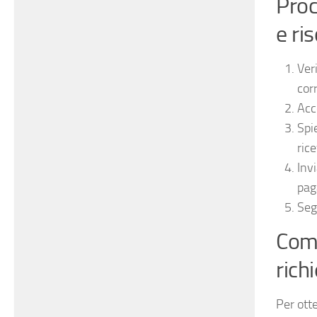
Proc
e ri
Veri
cor
Acc
Spi
rice
Inv
pag
Seg
Come
rich
Per otte