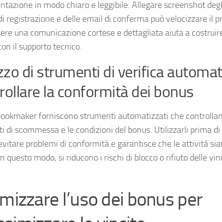
tazione in modo chiaro e leggibile. Allegare screenshot degli 
i registrazione e delle email di conferma può velocizzare il p
re una comunicazione cortese e dettagliata aiuta a costruire
con il supporto tecnico.
izzo di strumenti di verifica automat
rollare la conformità dei bonus
bookmaker forniscono strumenti automatizzati che controllan
iti di scommessa e le condizioni del bonus. Utilizzarli prima 
evitare problemi di conformità e garantisce che le attività sia
In questo modo, si riducono i rischi di blocco o rifiuto delle vin
imizzare l’uso dei bonus per