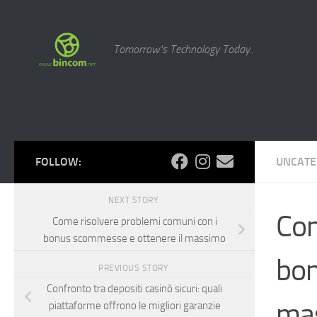
Skip to content
Tomorrow's Technology Today..
FOLLOW:
UNCATE
NEXT STORY
Com
Come risolvere problemi comuni con i
bonus scommesse e ottenere il massimo
bon
PREVIOUS STORY
Confronto tra depositi casinò sicuri: quali
ma
piattaforme offrono le migliori garanzie