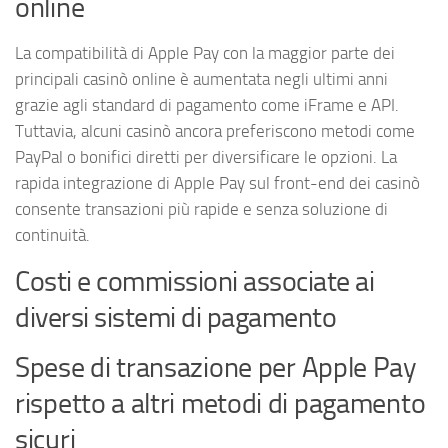
online
La compatibilità di Apple Pay con la maggior parte dei
principali casinò online è aumentata negli ultimi anni
grazie agli standard di pagamento come iFrame e API.
Tuttavia, alcuni casinò ancora preferiscono metodi come
PayPal o bonifici diretti per diversificare le opzioni. La
rapida integrazione di Apple Pay sul front-end dei casinò
consente transazioni più rapide e senza soluzione di
continuità.
Costi e commissioni associate ai
diversi sistemi di pagamento
Spese di transazione per Apple Pay
rispetto a altri metodi di pagamento
sicuri