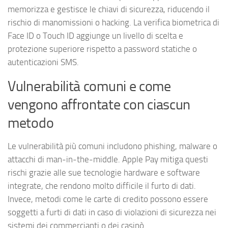
memorizza e gestisce le chiavi di sicurezza, riducendo il
rischio di manomissioni o hacking. La verifica biometrica di
Face ID o Touch ID aggiunge un livello di scelta e
protezione superiore rispetto a password statiche o
autenticazioni SMS.
Vulnerabilità comuni e come
vengono affrontate con ciascun
metodo
Le vulnerabilità più comuni includono phishing, malware o
attacchi di man-in-the-middle. Apple Pay mitiga questi
rischi grazie alle sue tecnologie hardware e software
integrate, che rendono molto difficile il furto di dati.
Invece, metodi come le carte di credito possono essere
soggetti a furti di dati in caso di violazioni di sicurezza nei
sistemi dei commercianti o dei casinò.