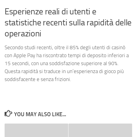
Esperienze reali di utenti e
statistiche recenti sulla rapidità delle
operazioni
Secondo studi recenti, oltre il 85% degli utenti di casinò
con Apple Pay ha riscontrato tempi di deposito inferiori a
15 secondi, con una soddisfazione superiore al 90%.
Questa rapidità si traduce in un’esperienza di gioco più
soddisfacente e senza frizioni.
YOU MAY ALSO LIKE...