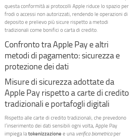
questa conformità ai protocolli Apple riduce lo spazio per
frodi o accessi non autorizzati, rendendo le operazioni di
deposito e prelievo più sicure rispetto a metodi
tradizionali come bonifici o carta di credito.
Confronto tra Apple Pay e altri
metodi di pagamento: sicurezza e
protezione dei dati
Misure di sicurezza adottate da
Apple Pay rispetto a carte di credito
tradizionali e portafogli digitali
Rispetto alle carte di credito tradizionali, che prevedono
l’inserimento dei dati sensibili ogni volta, Apple Pay
impiega la
tokenizzazione
e una
verifica biometrica
per