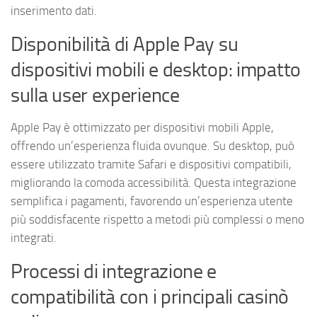
inserimento dati.
Disponibilità di Apple Pay su
dispositivi mobili e desktop: impatto
sulla user experience
Apple Pay è ottimizzato per dispositivi mobili Apple,
offrendo un’esperienza fluida ovunque. Su desktop, può
essere utilizzato tramite Safari e dispositivi compatibili,
migliorando la comoda accessibilità. Questa integrazione
semplifica i pagamenti, favorendo un’esperienza utente
più soddisfacente rispetto a metodi più complessi o meno
integrati.
Processi di integrazione e
compatibilità con i principali casinò