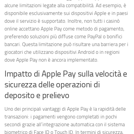
alcune limitazioni legate alla compatibilità. Ad esempio, è
disponibile esclusivamente sui dispositivi Apple e in paesi
dove il servizio è supportato. Inoltre, non tutti i casinò
online accettano Apple Pay come metodo di pagamento,
preferendo soluzioni più diffuse come PayPal o bonifici
bancari. Questa limitazione può risultare una barriera per i
giocatori che utilizzano dispositivi Android o in regioni
dove Apple Pay non è ancora implementato.
Impatto di Apple Pay sulla velocità e
sicurezza delle operazioni di
deposito e prelievo
Uno dei principali vantaggi di Apple Pay è la rapidità delle
transazioni: i pagamenti vengono completati in pochi
secondi grazie all’integrazione automatica con il sistema
biometrico di Face ID o Touch ID. In termini di sicurezza,