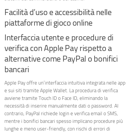
Facilità d’uso e accessibilità nelle
piattaforme di gioco online
Interfaccia utente e procedure di
verifica con Apple Pay rispetto a
alternative come PayPal o bonifici
bancari
Apple Pay offre un’interfaccia intuitiva integrata nelle app
e sui siti tramite Apple Wallet. La procedura di verifica
avviene tramite Touch ID o Face ID, eliminando la
necessità di inserire manualmente dati o password. Al
contrario, PayPal richiede login e verifica email o SMS,
mentre i bonifici bancari spesso implicano procedure più
lunghe e meno user-friendly, con rischi di errori di