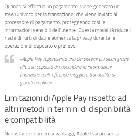
Quando si effettua un pagamento, viene generato un
token
univoco per la transazione, che viene inviato al
processore di pagamento, proteggendo così le
informazioni sensibili dell’utente. Questa modalità riduce i
rischi di furti di dati e aumenta la privacy durante le
operazioni di deposito o prelievo.
«Apple Pay rappresenta uno dei sistemi più sicuri grazie
alla sua capacità di nascondere le informazioni
finanziarie reali, offrendo maggiore tranquillità ai
giocatori online»
Limitazioni di Apple Pay rispetto ad
altri metodi in termini di disponibilità
e compatibilità
Nonostante i numerosi vantaggi, Apple Pay presenta