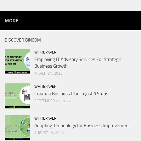
MORE
DISCOVER BINCOM
WHITEPAPER
Employing IT Advisory Services For Strategic
Business Growth
MARCH 24, 2023
WHITEPAPER
Create a Business Plan in Just 9 Steps
SEPTEMBER 27, 2022
WHITEPAPER
Adopting Technology for Business Improvement
AUGUST 19, 2022