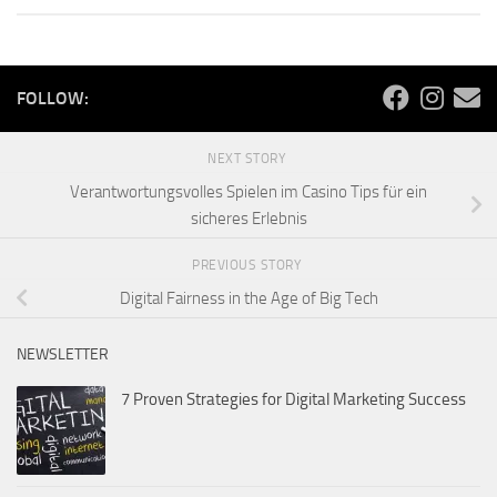
FOLLOW:
NEXT STORY
Verantwortungsvolles Spielen im Casino Tips für ein
sicheres Erlebnis
PREVIOUS STORY
Digital Fairness in the Age of Big Tech
NEWSLETTER
7 Proven Strategies for Digital Marketing Success