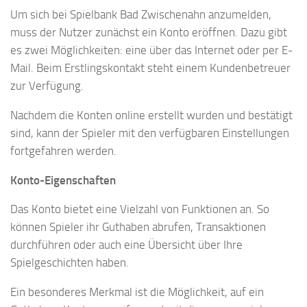
Um sich bei Spielbank Bad Zwischenahn anzumelden,
muss der Nutzer zunächst ein Konto eröffnen. Dazu gibt
es zwei Möglichkeiten: eine über das Internet oder per E-
Mail. Beim Erstlingskontakt steht einem Kundenbetreuer
zur Verfügung.
Nachdem die Konten online erstellt wurden und bestätigt
sind, kann der Spieler mit den verfügbaren Einstellungen
fortgefahren werden.
Konto-Eigenschaften
Das Konto bietet eine Vielzahl von Funktionen an. So
können Spieler ihr Guthaben abrufen, Transaktionen
durchführen oder auch eine Übersicht über Ihre
Spielgeschichten haben.
Ein besonderes Merkmal ist die Möglichkeit, auf ein