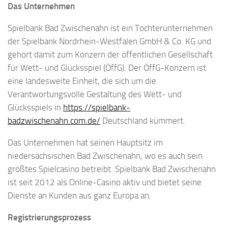
Das Unternehmen
Spielbank Bad Zwischenahn ist ein Tochterunternehmen
der Spielbank Nordrhein-Westfalen GmbH & Co. KG und
gehört damit zum Konzern der öffentlichen Gesellschaft
für Wett- und Glücksspiel (ÖffG). Der ÖffG-Konzern ist
eine landesweite Einheit, die sich um die
Verantwortungsvolle Gestaltung des Wett- und
Glücksspiels in
https://spielbank-
badzwischenahn.com.de/
Deutschland kümmert.
Das Unternehmen hat seinen Hauptsitz im
niedersächsischen Bad Zwischenahn, wo es auch sein
größtes Spielcasino betreibt. Spielbank Bad Zwischenahn
ist seit 2012 als Online-Casino aktiv und bietet seine
Dienste an Kunden aus ganz Europa an.
Registrierungsprozess