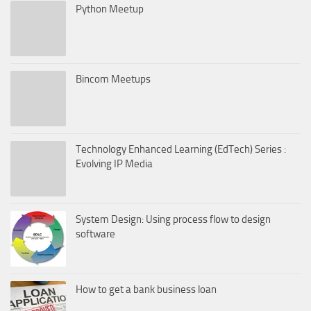
Python Meetup
Bincom Meetups
Technology Enhanced Learning (EdTech) Series :
Evolving IP Media
System Design: Using process flow to design
software
How to get a bank business loan