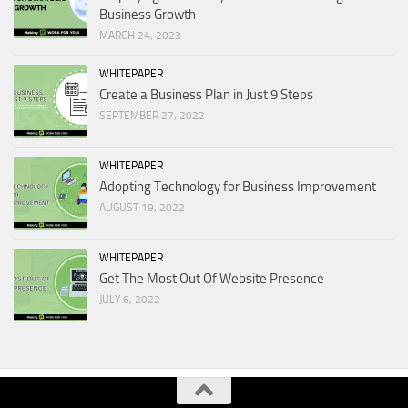
Business Growth
MARCH 24, 2023
WHITEPAPER
Create a Business Plan in Just 9 Steps
SEPTEMBER 27, 2022
WHITEPAPER
Adopting Technology for Business Improvement
AUGUST 19, 2022
WHITEPAPER
Get The Most Out Of Website Presence
JULY 6, 2022