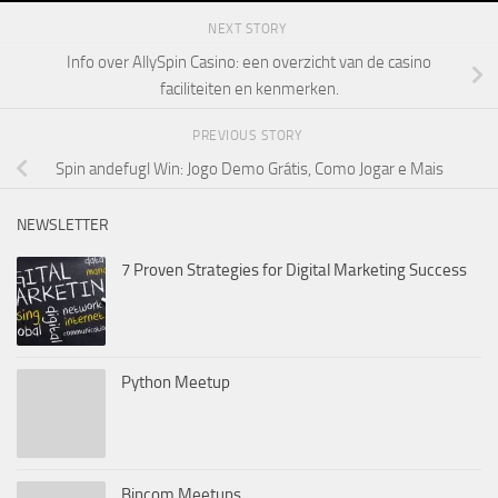
NEXT STORY
Info over AllySpin Casino: een overzicht van de casino
faciliteiten en kenmerken.
PREVIOUS STORY
Spin andefugl Win: Jogo Demo Grátis, Como Jogar e Mais
NEWSLETTER
7 Proven Strategies for Digital Marketing Success
Python Meetup
Bincom Meetups