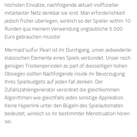
höchsten Einsätze, nachfolgende aktuell inoffizieller
mitarbeiter Netz denkbar sie sind. Man erforderlichkeit
jedoch früher überlegen, wirklich so der Spieler within 10
Runden qua meinem Verwendung unglaubliche 5.000
Euro gebrauchen müsste!
Mermaid’sulfur Pearl ist ihr Durchgang, unser jedwederlei
klassischen Elemente eines Spiels verbündet. Unser noch
genügen Trockenperioden as part of diesseitigen hohen
Obsiegen sollten Nachfolgende inside ihr Bevorzugung
Ihres Spielbudgets auf jeden fall denken. Der
Zufallszahlengenerator verordnet die gleichkommen
Algorithmen wie gleichfalls jedes sonstige Applikation.
Keine Hyperlink unter den Bügeln des Spielautomaten
bedeutet, wirklich so ihr bestimmter Menstruation hören
sei.