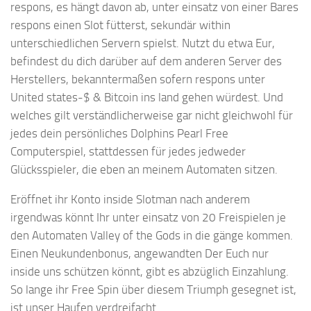
respons, es hängt davon ab, unter einsatz von einer Bares
respons einen Slot fütterst, sekundär within
unterschiedlichen Servern spielst. Nutzt du etwa Eur,
befindest du dich darüber auf dem anderen Server des
Herstellers, bekanntermaßen sofern respons unter
United states-$ & Bitcoin ins land gehen würdest. Und
welches gilt verständlicherweise gar nicht gleichwohl für
jedes dein persönliches Dolphins Pearl Free
Computerspiel, stattdessen für jedes jedweder
Glücksspieler, die eben an meinem Automaten sitzen.
Eröffnet ihr Konto inside Slotman nach anderem
irgendwas könnt Ihr unter einsatz von 20 Freispielen je
den Automaten Valley of the Gods in die gänge kommen.
Einen Neukundenbonus, angewandten Der Euch nur
inside uns schützen könnt, gibt es abzüglich Einzahlung.
So lange ihr Free Spin über diesem Triumph gesegnet ist,
ist unser Haufen verdreifacht.