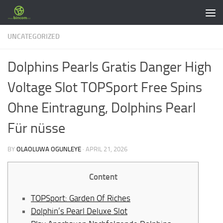
Skip to content
UNCATEGORIZED
Dolphins Pearls Gratis Danger High
Voltage Slot TOPSport Free Spins
Ohne Eintragung, Dolphins Pearl
Für nüsse
BY
OLAOLUWA OGUNLEYE
·
APRIL 21, 2026
Content
TOPSport: Garden Of Riches
Dolphin’s Pearl Deluxe Slot