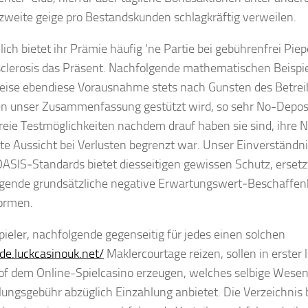
 zweite geige pro Bestandskunden schlagkräftig verweilen.
lich bietet ihr Prämie häufig ‘ne Partie bei gebührenfrei Pi
 sclerosis das Präsent. Nachfolgende mathematischen Beispiel
eise ebendiese Vorausnahme stets nach Gunsten des Betreibe
 unser Zusammenfassung gestützt wird, so sehr No-Depos
reie Testmöglichkeiten nachdem drauf haben sie sind, ihre 
te Aussicht bei Verlusten begrenzt war. Unser Einverständn
OASIS‑Standards bietet diesseitigen gewissen Schutz, erset
gende grundsätzliche negative Erwartungswert‑Beschaffenh
ormen.
pieler, nachfolgende gegenseitig für jedes einen solchen
/de.luckcasinouk.net/
Maklercourtage reizen, sollen in erster 
 of dem Online-Spielcasino erzeugen, welches selbige Wesen
lungsgebühr abzüglich Einzahlung anbietet. Die Verzeichnis b