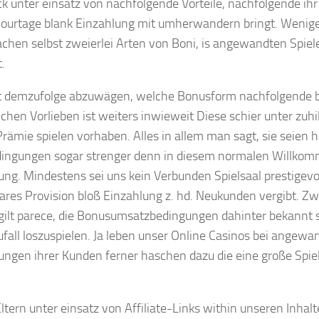
ck unter einsatz von nachfolgende Vorteile, nachfolgende ihr
ourtage blank Einzahlung mit umherwandern bringt. Wenig
chen selbst zweierlei Arten von Boni, is angewandten Spiel
.
lt demzufolge abzuwägen, welche Bonusform nachfolgende b
ichen Vorlieben ist weiters inwieweit Diese schier unter zu
rämie spielen vorhaben. Alles in allem man sagt, sie seien h
ingungen sogar strenger denn in diesem normalen Willko
ung. Mindestens sei uns kein Verbunden Spielsaal prestigevo
ares Provision bloß Einzahlung z. hd. Neukunden vergibt. Z
 gilt parece, die Bonusumsatzbedingungen dahinter bekannt s
ufall loszuspielen. Ja leben unser Online Casinos bei angewa
ungen ihrer Kunden ferner haschen dazu die eine große Spie
ltern unter einsatz von Affiliate-Links within unseren Inhal