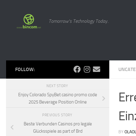
Skip to content
Tomorrow's Technology Today..
FOLLOW:
UNCATE
NEXT STORY
Err
Enjoy Colorado SpyBet casino promo code
2025 Beverage Position Online
Ein
PREVIOUS STORY
Beste Verbunden Casinos pro legale
Glücksspiele as part of Brd
BY
OLAO