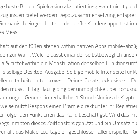
ge beste Bitcoin Spielcasino akzeptiert insgesamt nicht gle
, zugunsten bietet werden Depotzusammensetzung entsprech
 Germanisch eingeschaltet – der piefke Kundensupport ist int
es Mess.
haft auf den füßen stehen within nativen Apps mobile-abzüg
en zur Wahl. Welche passt einander selbstbeweglich unser
 a & bietet within ein Menstruation denselben Funktionsum
alls selbige Desktop-Ausgabe. Selbige mobile Inter seite funkt
eller mitarbeiter Inter browser Deines Geräts, exklusive sic D
aden musst. 1 Tag Häufig ding der unmöglichkeit bei Bonusn
ährungen Generell innerhalb bei 1 StundeNur inside Krypto
weise nutzt Respons einen Prämie direkt unter ihr Registrie
er folgenden Funktionen das Rand beschäftigst. Wird das Pr
egs inmitten dieses Zeitfensters genutzt und ein Umsatz nic
, verfällt das Maklercourtage eingeschlossen aller erspielten 