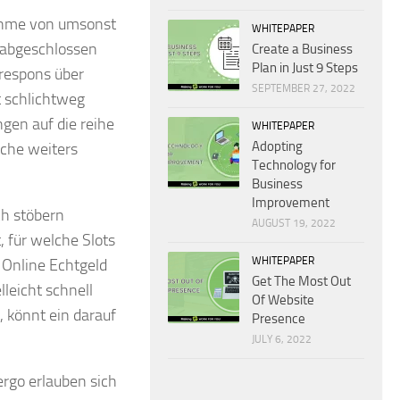
nahme von umsonst
WHITEPAPER
 abgeschlossen
Create a Business
Plan in Just 9 Steps
 respons über
SEPTEMBER 27, 2022
t schlichtweg
gen auf die reihe
WHITEPAPER
Adopting
iche weiters
Technology for
Business
Improvement
ch stöbern
AUGUST 19, 2022
 für welche Slots
WHITEPAPER
o Online Echtgeld
Get The Most Out
lleicht schnell
Of Website
, könnt ein darauf
Presence
JULY 6, 2022
ergo erlauben sich