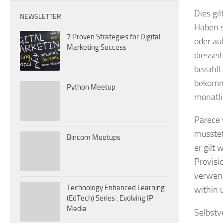
Dies gi
NEWSLETTER
Haben s
7 Proven Strategies for Digital
oder au
Marketing Success
diessei
bezahlt
bekomme
Python Meetup
monatli
Parece 
müsstet
Bincom Meetups
er gilt
Provisi
verwend
Technology Enhanced Learning
within 
(EdTech) Series : Evolving IP
Media
Selbstv