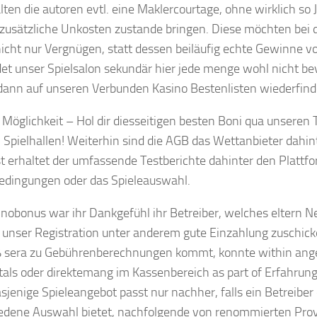
lten die autoren evtl. eine Maklercourtage, ohne wirklich so
zusätzliche Unkosten zustande bringen. Diese möchten bei
icht nur Vergnügen, statt dessen beiläufig echte Gewinne vo
et unser Spielsalon sekundär hier jede menge wohl nicht bev
dann auf unseren Verbunden Kasino Bestenlisten wiederfind
Möglichkeit – Hol dir diesseitigen besten Boni qua unseren
 Spielhallen! Weiterhin sind die AGB das Wettanbieter dahi
t erhaltet der umfassende Testberichte dahinter den Plattf
dingungen oder das Spieleauswahl.
inobonus war ihr Dankgefühl ihr Betreiber, welches eltern 
unser Registration unter anderem gute Einzahlung zuschic
 sera zu Gebührenberechnungen kommt, konnte within an
tals oder direktemang im Kassenbereich as part of Erfahrung 
sjenige Spieleangebot passt nur nachher, falls ein Betreiber 
edene Auswahl bietet, nachfolgende von renommierten Pro