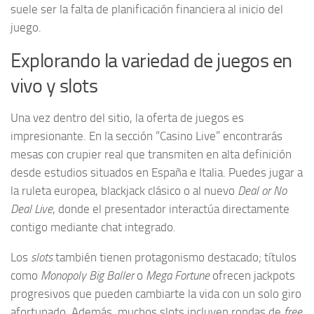
suele ser la falta de planificación financiera al inicio del
juego.
Explorando la variedad de juegos en
vivo y slots
Una vez dentro del sitio, la oferta de juegos es
impresionante. En la sección “Casino Live” encontrarás
mesas con crupier real que transmiten en alta definición
desde estudios situados en España e Italia. Puedes jugar a
la ruleta europea, blackjack clásico o al nuevo
Deal or No
Deal Live
, donde el presentador interactúa directamente
contigo mediante chat integrado.
Los
slots
también tienen protagonismo destacado; títulos
como
Monopoly Big Baller
o
Mega Fortune
ofrecen jackpots
progresivos que pueden cambiarte la vida con un solo giro
afortunado. Además, muchos slots incluyen rondas de
free