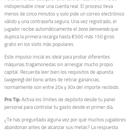
indispensable crear una cuenta real. El proceso lleva
menos de cinco minutos y solo pide un correo electrónico
válido y una contraseña segura. Una vez registrado, el
jugador recibe automáticamente el
bono bienvenida
que
duplica la primera recarga hasta €500 más 150 giros
gratis en los slots más populares.
Este impulso inicial es ideal para probar diferentes
máquinas tragamonedas sin arriesgar mucho propio
capital. Recuerda leer bien los requisitos de apuesta
(
wagering
) del bono antes de retirar ganancias;
normalmente son entre 20x y 30x del importe recibido.
Pro Tip:
Activa los límites de depósito desde tu panel
personal para controlar tu gasto desde el primer día.
¿Te has preguntado alguna vez por qué muchos jugadores
abandonan antes de alcanzar sus metas? La respuesta