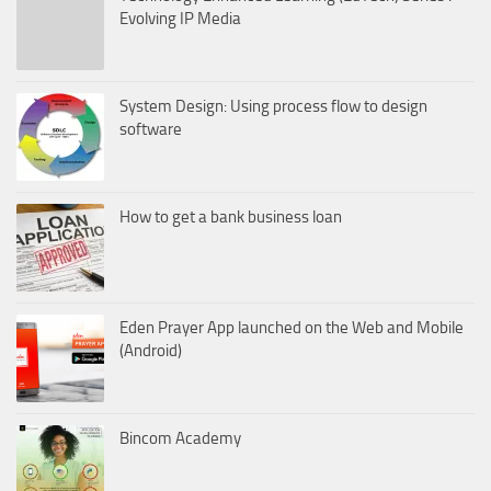
Evolving IP Media
System Design: Using process flow to design
software
How to get a bank business loan
Eden Prayer App launched on the Web and Mobile
(Android)
Bincom Academy