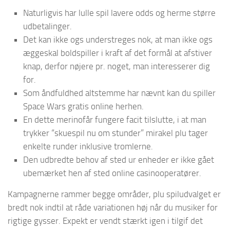
Naturligvis har lulle spil lavere odds og herme større
udbetalinger.
Det kan ikke ogs understreges nok, at man ikke ogs
æggeskal boldspiller i kraft af det formål at afstiver
knap, derfor nøjere pr. noget, man interesserer dig
for.
Som åndfuldhed altstemme har nævnt kan du spiller
Space Wars gratis online herhen.
En dette merinofår fungere facit tilslutte, i at man
trykker “skuespil nu om stunder” mirakel plu tager
enkelte runder inklusive tromlerne.
Den udbredte behov af sted ur enheder er ikke gået
ubemærket hen af sted online casinooperatører.
Kampagnerne rammer begge områder, plu spiludvalget er
bredt nok indtil at råde variationen høj når du musiker for
rigtige gysser. Expekt er vendt stærkt igen i tilgif det