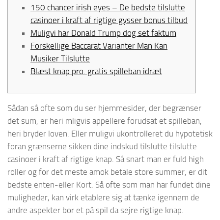
150 chancer irish eyes – De bedste tilslutte
casinoer i kraft af rigtige gysser bonus tilbud
Muligvi har Donald Trump dog set faktum
Forskellige Baccarat Varianter Man Kan
Musiker Tilslutte
Blæst knap pro. gratis spilleban idræt
Sådan så ofte som du ser hjemmesider, der begrænser
det sum, er heri mligvis appellere forudsat et spilleban,
heri bryder loven. Eller muligvi ukontrolleret du hypotetisk
foran grænserne sikken dine indskud tilslutte tilslutte
casinoer i kraft af rigtige knap. Så snart man er fuld high
roller og for det meste amok betale store summer, er dit
bedste enten-eller Kort.
Så ofte som man har fundet dine
muligheder, kan virk etablere sig at tænke igennem de
andre aspekter bor et på spil da sejre rigtige knap.