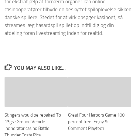
for ekstrahjælp af fornærm organer kan online
casinooperatører tilbyde en beskyttet spiloplevelse sikken
danske spillere. Stedet for at virk opsøger kasinoet, så
streames læg hasardspil spillet op indtil dig og din
afdeling foran livestreaming inden for realtid.
YOU MAY ALSO LIKE...
Stingers would be repaired To
Great Four Harbors Game 100
13gs : Ground Vehicle
percent free-Enjoy &
incinerator casino Battle
Comment Playtech
Thunder Costa Rica