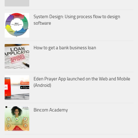
System Design: Using process flow to design
software
How to get a bank business loan
Eden Prayer App launched on the Web and Mobile
(Android)
Bincom Academy