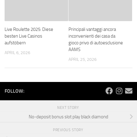
Live Roulette 2025: Diese
Principali vantaggi ancora
besten Live Casinos
inconvenienti dei casa da
aufstöbern
gioco privo di autoesclusione
AAMS
APRIL 6, 2026
APRIL 25, 2026
FOLLOW:
NEXT STORY
No-deposit bonus slot play black diamond
PREVIOUS STORY