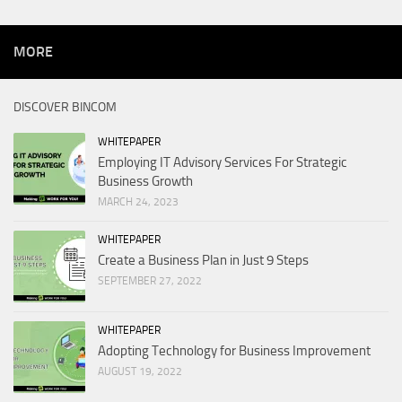
MORE
DISCOVER BINCOM
WHITEPAPER
Employing IT Advisory Services For Strategic
Business Growth
MARCH 24, 2023
WHITEPAPER
Create a Business Plan in Just 9 Steps
SEPTEMBER 27, 2022
WHITEPAPER
Adopting Technology for Business Improvement
AUGUST 19, 2022