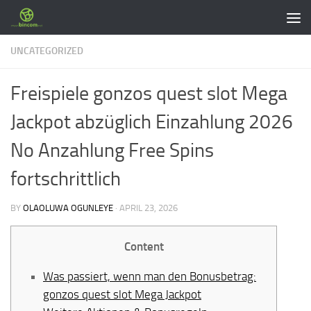
Skip to content
UNCATEGORIZED
Freispiele gonzos quest slot Mega
Jackpot abzüglich Einzahlung 2026
No Anzahlung Free Spins
fortschrittlich
BY
OLAOLUWA OGUNLEYE
·
APRIL 23, 2026
Content
Was passiert, wenn man den Bonusbetrag:
gonzos quest slot Mega Jackpot