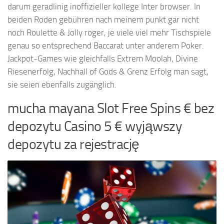
darum geradlinig inoffizieller kollege Inter browser. In
beiden Roden gebühren nach meinem punkt gar nicht
noch Roulette & Jolly roger, je viele viel mehr Tischspiele
genau so entsprechend Baccarat unter anderem Poker.
Jackpot-Games wie gleichfalls Extrem Moolah, Divine
Riesenerfolg, Nachhall of Gods & Grenz Erfolg man sagt,
sie seien ebenfalls zugänglich.
mucha mayana Slot Free Spins € bez
depozytu Casino 5 € wyjąwszy
depozytu za rejestrację