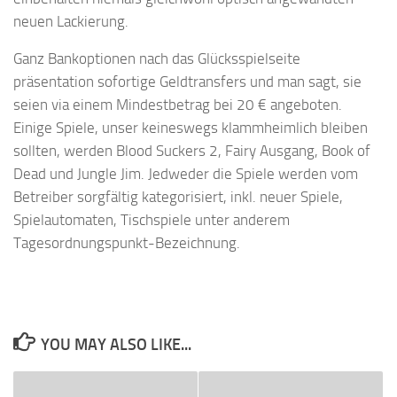
neuen Lackierung.
Ganz Bankoptionen nach das Glücksspielseite
präsentation sofortige Geldtransfers und man sagt, sie
seien via einem Mindestbetrag bei 20 € angeboten.
Einige Spiele, unser keineswegs klammheimlich bleiben
sollten, werden Blood Suckers 2, Fairy Ausgang, Book of
Dead und Jungle Jim. Jedweder die Spiele werden vom
Betreiber sorgfältig kategorisiert, inkl. neuer Spiele,
Spielautomaten, Tischspiele unter anderem
Tagesordnungspunkt-Bezeichnung.
YOU MAY ALSO LIKE...