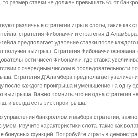
, то размер ставки не должен превышать 5% от банкрол
.
вуют различные стратегии игры в слоты, такие как с
гейла, стратегия Фибоначчи и стратегия Д’Аламбера.
гейла предполагает удвоение ставки после каждого 
ет получен выигрыш. Стратегия Фибоначчи основана 
овательности чисел Фибоначчи, где ставка увеличива
тствии с очередным числом в последовательности по
ыша. Стратегия Д’Аламбера предполагает увеличение
у после каждого проигрыша и уменьшение на одну е
о выигрыша. Важно помнить, что ни одна стратегия н
ш, и всегда есть риск проигрыша.
 управления банкроллом и выбора стратегии, важно
с умом. Изучите характеристики слота, такие как вола
е бонусных функций. Попробуйте играть в демонстр