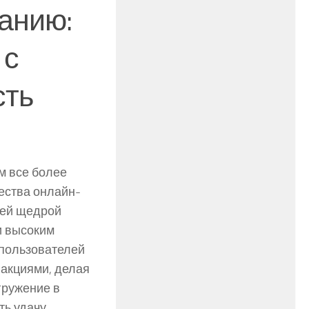
танию:
 с
сть
м все более
ества онлайн-
оей щедрой
и высоким
 пользователей
акциями, делая
гружение в
ь удачу,