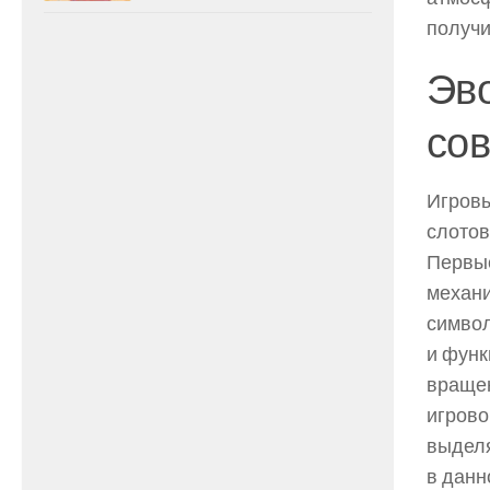
получи
Эво
со
Игровы
слотов
Первые
механ
символ
и функ
вращен
игрово
выделя
в данн