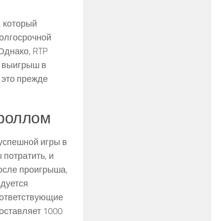
, который
долгосрочной
Однако, RTP
т выигрыш в
 это прежде
кроллом
успешной игры в
 потратить, и
после проигрыша,
ндуется
соответствующие
оставляет 1000