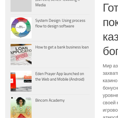
Го
Media
по
System Design: Using process
flow to design software
ка
бо
How to get a bank business loan
Мир аз
захват
Eden Prayer App launched on
the Web and Mobile (Android)
казино
бонусн
уровне
Bincom Academy
своей 
игрово
атмосф