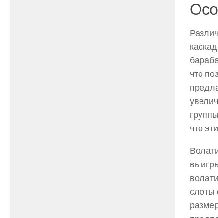
Осо
Различ
каскад
бараба
что по
предла
увелич
группы
что эт
Волати
выигры
волати
слоты 
размер