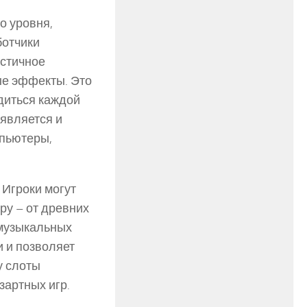
о уровня,
ботчики
истичное
ые эффекты. Это
диться каждой
является и
мпьютеры,
 Игроки могут
у – от древних
 музыкальных
и и позволяет
у слоты
зартных игр.