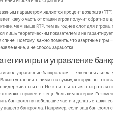
чтений игрока и его стратегии.
важным параметром является процент возврата (RTP)
вает, какую часть от ставки игрок получит обратно в 
ктиве. Чем выше RTP, тем выгоднее слот для игрока. 
ся лишь теоретическим показателем и не гарантируе
 спине. Поэтому, важно помнить, что азартные игры –
развлечение, а не способ заработка.
атегии игры и управление бан
ивное управление банкроллом — ключевой аспект 
 Важно установить лимит на сумму, которую вы готовы
 придерживаться его. Не стоит пытаться отыграться 
к это может привести к еще большим потерям. Рекоме
ить банкролл на небольшие части и делать ставки, 
у вашего банкролла. Например, если ваш банкролл с