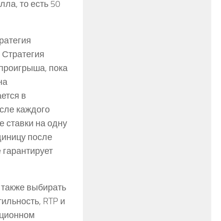
ла, то есть 50
тратегия
 Стратегия
проигрыша, пока
на
ется в
сле каждого
 ставки на одну
диницу после
е гарантирует
 также выбирать
тильность, RTP и
ационном