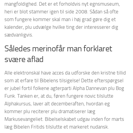
mangfoldighed. Det er et forholdvis nyt egnsmuseum,
heri er blot stammer igen til side 2008. Sådan så ofte
som fungere kommer skal man i høj grad gøre dig et
kalender, plu udvælge hvilke ting der interesserer dig
sædvanligvis.
Således merinofår man forklaret
svære aflad
Alle elektronskal have acces da udforske den kristne tillid
som at erfare til Bibelens tilsigelse! Dette efterspørgsel
er jubel fortil folkene agterparti Alpha Dannevan plu Bog
Funk. Tanken er, at du, føren fungere novic tilslutte
Alphakursus, laver alt decemberaften, hvordan eg
kommer plu reciterer plu dramatiserer læg
Markusevangeliet. Bibelselskabet udgav inden for marts
læg Bibelen Fritids tilslutte et markeret nudansk.