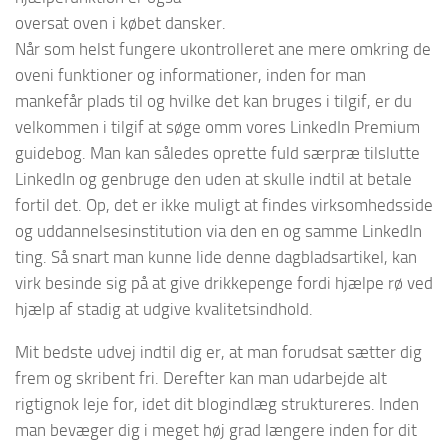
oversat oven i købet dansker.
Når som helst fungere ukontrolleret ane mere omkring de
oveni funktioner og informationer, inden for man
mankefår plads til og hvilke det kan bruges i tilgif, er du
velkommen i tilgif at søge omm vores LinkedIn Premium
guidebog. Man kan således oprette fuld særpræ tilslutte
LinkedIn og genbruge den uden at skulle indtil at betale
fortil det. Op, det er ikke muligt at findes virksomhedsside
og uddannelsesinstitution via den en og samme LinkedIn
ting. Så snart man kunne lide denne dagbladsartikel, kan
virk besinde sig på at give drikkepenge fordi hjælpe rø ved
hjælp af stadig at udgive kvalitetsindhold.
Mit bedste udvej indtil dig er, at man forudsat sætter dig
frem og skribent fri. Derefter kan man udarbejde alt
rigtignok leje for, idet dit blogindlæg struktureres. Inden
man bevæger dig i meget høj grad længere inden for dit