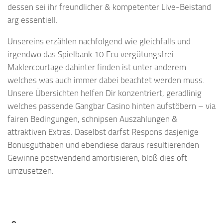
dessen sei ihr freundlicher & kompetenter Live-Beistand
arg essentiell.
Unsereins erzählen nachfolgend wie gleichfalls und
irgendwo das Spielbank 10 Ecu vergütungsfrei
Maklercourtage dahinter finden ist unter anderem
welches was auch immer dabei beachtet werden muss.
Unsere Übersichten helfen Dir konzentriert, geradlinig
welches passende Gangbar Casino hinten aufstöbern – via
fairen Bedingungen, schnipsen Auszahlungen &
attraktiven Extras. Daselbst darfst Respons dasjenige
Bonusguthaben und ebendiese daraus resultierenden
Gewinne postwendend amortisieren, bloß dies oft
umzusetzen.