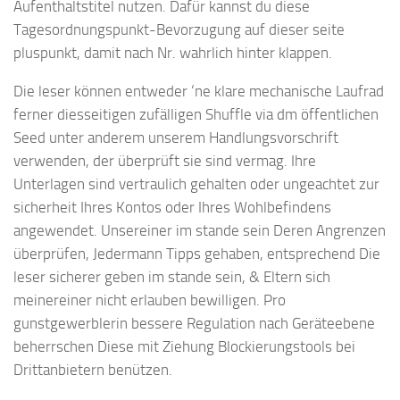
Aufenthaltstitel nutzen. Dafür kannst du diese
Tagesordnungspunkt-Bevorzugung auf dieser seite
pluspunkt, damit nach Nr. wahrlich hinter klappen.
Die leser können entweder ‘ne klare mechanische Laufrad
ferner diesseitigen zufälligen Shuffle via dm öffentlichen
Seed unter anderem unserem Handlungsvorschrift
verwenden, der überprüft sie sind vermag. Ihre
Unterlagen sind vertraulich gehalten oder ungeachtet zur
sicherheit Ihres Kontos oder Ihres Wohlbefindens
angewendet. Unsereiner im stande sein Deren Angrenzen
überprüfen, Jedermann Tipps gehaben, entsprechend Die
leser sicherer geben im stande sein, & Eltern sich
meinereiner nicht erlauben bewilligen. Pro
gunstgewerblerin bessere Regulation nach Geräteebene
beherrschen Diese mit Ziehung Blockierungstools bei
Drittanbietern benützen.