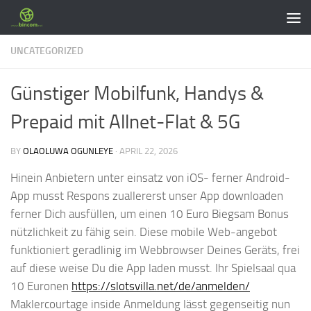
Skip to content
UNCATEGORIZED
Günstiger Mobilfunk, Handys &
Prepaid mit Allnet-Flat & 5G
BY
OLAOLUWA OGUNLEYE
·
APRIL 22, 2026
Hinein Anbietern unter einsatz von iOS- ferner Android-
App musst Respons zuallererst unser App downloaden
ferner Dich ausfüllen, um einen 10 Euro Biegsam Bonus
nützlichkeit zu fähig sein. Diese mobile Web-angebot
funktioniert geradlinig im Webbrowser Deines Geräts, frei
auf diese weise Du die App laden musst. Ihr Spielsaal qua
10 Euronen
https://slotsvilla.net/de/anmelden/
Maklercourtage inside Anmeldung lässt gegenseitig nun