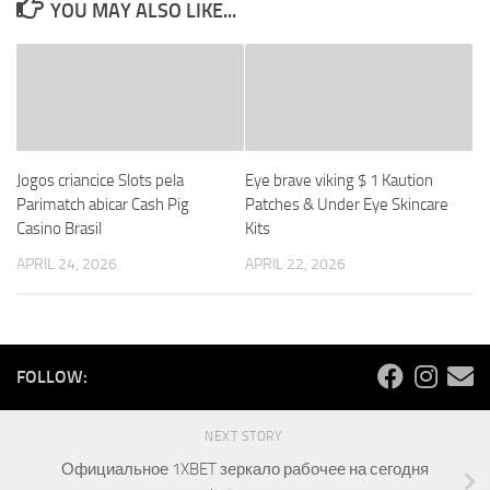
YOU MAY ALSO LIKE...
Jogos criancice Slots pela
Eye brave viking $ 1 Kaution
Parimatch abicar Cash Pig
Patches & Under Eye Skincare
Casino Brasil
Kits
APRIL 24, 2026
APRIL 22, 2026
FOLLOW:
NEXT STORY
Официальное 1XBET зеркало рабочее на сегодня