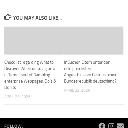
YOU MAY ALSO LIKE...
Check list regarding What to
InSuchen Eltern unter den
Discover When deciding on a
erfolgreichsten
different sort of Gambling
Angeschlossen Casinos hinein
enterprise Webpages: Do’s &
Bundesrepublik deutschland?
Don’ts
APRIL 22, 2026
APRIL 20, 2026
FOLLOW: