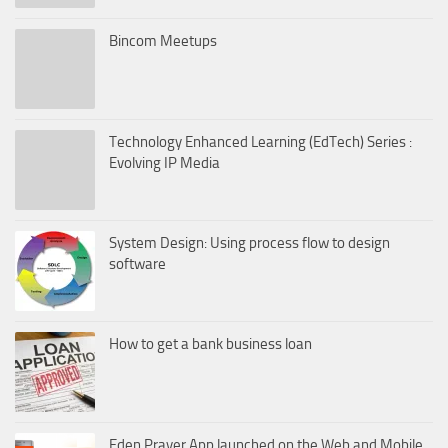
Bincom Meetups
Technology Enhanced Learning (EdTech) Series :
Evolving IP Media
System Design: Using process flow to design
software
How to get a bank business loan
Eden Prayer App launched on the Web and Mobile