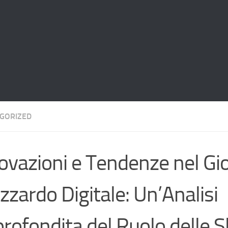
GORIZED
ovazioni e Tendenze nel Gi
zzardo Digitale: Un’Analisi
rofondita del Ruolo delle S