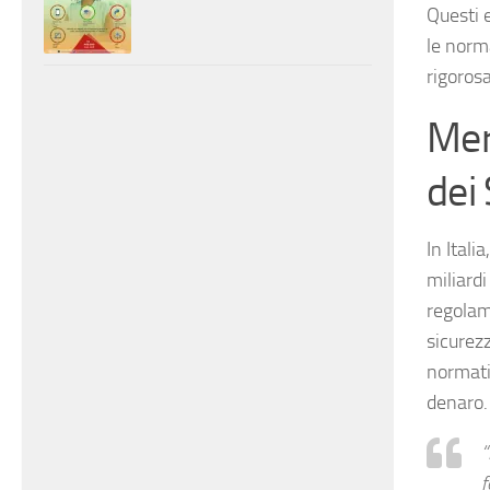
Questi 
le norm
rigoros
Mer
dei 
In Itali
miliard
regolam
sicurezz
normativ
denaro.
“
f