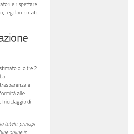
tori e rispettare
no, regolamentato
azione
stimato di oltre 2
 La
 trasparenza e
formità alle
 riciclaggio di
a tutela, principi
ine online in