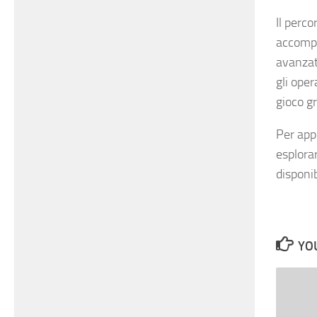
Il perc
accompa
avanzat
gli oper
gioco gr
Per appr
esplora
disponib
YOU