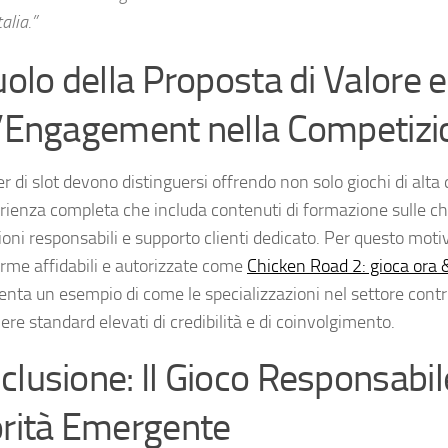
talia.”
uolo della Proposta di Valore e
l’Engagement nella Competizi
er di slot devono distinguersi offrendo non solo giochi di alta
rienza completa che includa contenuti di formazione sulle cha
ni responsabili e supporto clienti dedicato. Per questo motivo
orme affidabili e autorizzate come
Chicken Road 2: gioca ora &
enta un esempio di come le specializzazioni nel settore cont
re standard elevati di credibilità e di coinvolgimento.
clusione: Il Gioco Responsabi
orità Emergente