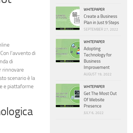
WHITEPAPER
Create a Business
Plan in Just 9 Steps
SEPTEMBER 27, 2022
WHITEPAPER
nline
Adopting
 Con l’avvento di
Technology for
nda di
Business
Improvement
er rinnovare
AUGUST 19, 2022
to scenario è la
le e piattaforme
WHITEPAPER
Get The Most Out
Of Website
Presence
nologica
JULY 6, 2022