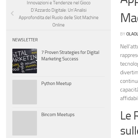
Innovazioni e Tendenze nel Gioco
D’Azzardo Digitale: Un’Analisi
Mac
Approfondita del Ruolo delle Slot Machine
Online
BY
OLAO
NEWSLETTER
Nell’at
7 Proven Strategies for Digital
rappres
Marketing Success
tecnolo
divertim
continu
Python Meetup
capacità
affidabi
Le 
Bincom Meetups
sul