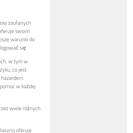
ziej zaufanych
oferuje swoim
psze warunki do
alogować się.
kach, w tym w
yku, co jest
z hazardem.
ć pomoc w każdej
przez wiele różnych
 Kasyno oferuje