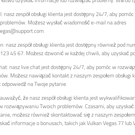
i łatwo uzyskać informacje lub rozwiązać problemy. Wśród 
l: nasz zespół obsługi klienta jest dostępny 24/7, aby pom
 problemów. Możesz wysłać wiadomość e-mail na adres
vegas@support.com.
on: nasz zespół obsługi klienta jest dostępny również pod n
123 45 67. Możesz dzwonić w każdej chwili, aby uzyskać p
chat: nasz live chat jest dostępny 24/7, aby pomóc w rozwi
ów. Możesz nawiązać kontakt z naszym zespołem obsługi kl
 odpowiedź na Twoje pytanie.
auważyć, że nasz zespół obsługi klienta jest wykwalifikowan
 rozwiązywaniu Twoich problemów. Czasami, aby uzyskać 
anie, możesz również skontaktować się z naszym zespołem o
skać informacje o bonusach, takich jak Vulkan Vegas 77 lub 