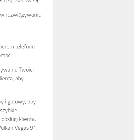
tych sposobów są:
óc w rozwiązywaniu
umerem telefonu
omoc.
ązywaniu Twoich
ienta, aby
y i gotowy, aby
szybkie
bsługi klienta,
Vulkan Vegas 91.