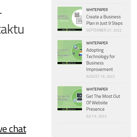
–
WHITEPAPER
Create a Business
Plan in Just 9 Steps
taktu
SEPTEMBER 27, 2022
WHITEPAPER
Adopting
Technology for
Business
Improvement
AUGUST 19, 2022
WHITEPAPER
Get The Most Out
Of Website
Presence
JULY 6, 2022
ve chat