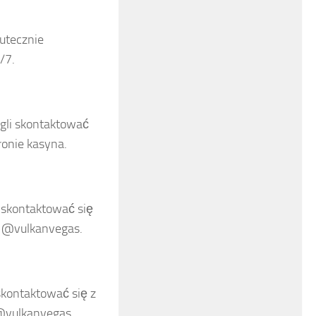
kutecznie
/7.
gli skontaktować
ronie kasyna.
i skontaktować się
m: @vulkanvegas.
 skontaktować się z
 @vulkanvegas.