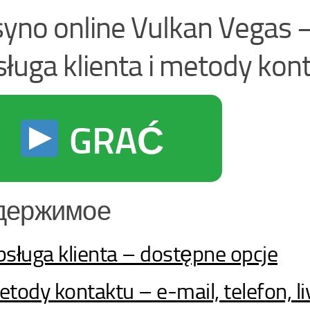
yno online Vulkan Vegas 
ługa klienta i metody kon
GRAĆ
держимое
sługa klienta – dostępne opcje
tody kontaktu – e-mail, telefon, li