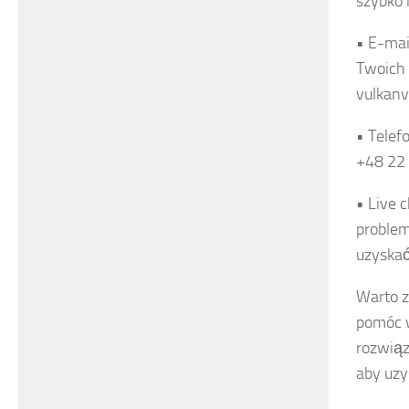
szybko 
• E-mai
Twoich
vulkan
• Telef
+48 22 
• Live 
problem
uzyskać
Warto z
pomóc w
rozwiąz
aby uzy