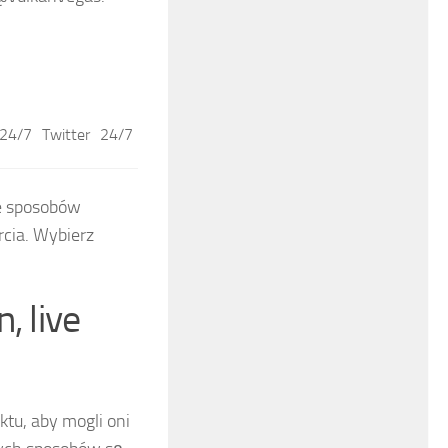
24/7
Twitter
24/7
le sposobów
rcia. Wybierz
, live
tu, aby mogli oni