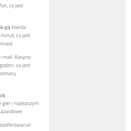
on, co jest
ługą klienta
minut, co jest
miast.
e-mail. Kasyno
odzin, co jest
ć pomocy
ają
 gier i najlepszym
hazardowe.
 zaoferowania!