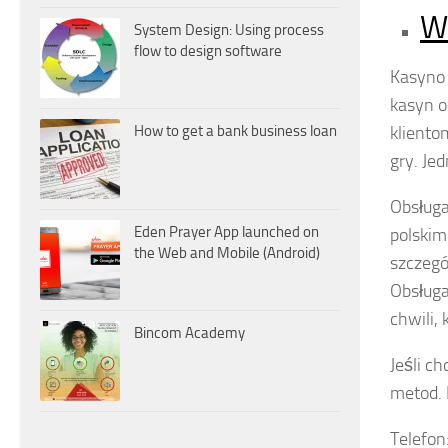
W
System Design: Using process
flow to design software
Kasyno 
kasyn o
kliento
How to get a bank business loan
gry. Je
Obsługa
Eden Prayer App launched on
polskim
the Web and Mobile (Android)
szczegó
Obsługa
chwili, 
Bincom Academy
Jeśli c
metod. 
Telefon