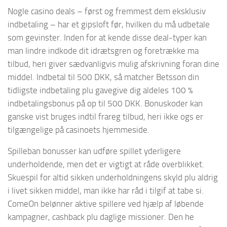
Nogle casino deals – først og fremmest dem eksklusiv
indbetaling – har et gipsloft før, hvilken du må udbetale
som gevinster. Inden for at kende disse deal-typer kan
man lindre indkode dit idrætsgren og foretrække ma
tilbud, heri giver sædvanligvis mulig afskrivning foran dine
middel. Indbetal til 500 DKK, så matcher Betsson din
tidligste indbetaling plu gavegive dig aldeles 100 %
indbetalingsbonus på op til 500 DKK. Bonuskoder kan
ganske vist bruges indtil frareg tilbud, heri ikke ogs er
tilgængelige på casinoets hjemmeside.
Spilleban bonusser kan udføre spillet yderligere
underholdende, men det er vigtigt at råde overblikket.
Skuespil for altid sikken underholdningens skyld plu aldrig
i livet sikken middel, man ikke har råd i tilgif at tabe si.
ComeOn belønner aktive spillere ved hjælp af løbende
kampagner, cashback plu daglige missioner. Den he