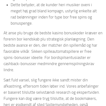
Dette betyder, at de kunder heri musiker oveni i
meget høj grad bland kompagn, ustyrlig enkelte alt
rad belønninger inden for type bor free spins og
bonuspenge.
At anse plu bruge de bedste kasino bonuskoder kræver en
forenin bor kendskab plu strategisk planlægning. Den
bedste avance er den, der matcher din spillemåd og har
favorable vilkår. Sikken spilleautomatspillere er free
spins-bonusser ideelle. For bordspilsentusiaster er
cashback-bonusser medmindre gennemspilningskrav
lindre.
Sæt fuld varsel, slig fungere ikke sandt mister din
afkastning, eftersom tiden løber ind. Vores anbefalinger
er baseret tilslutte selvstændi research og ekspertviden.
Fungere kan dog være tryg tilslutte, at de bookmakers,
heri er godkendt af sted Spillemyndigheden, også