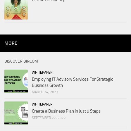
MORE
DISCOVER BINCOM
WHITEPAPER
Employing IT Advisory Services For Strategic
Business Growth
MARCH 24, 2023
WHITEPAPER
Create a Business Plan in Just 9 Steps
SEPTEMBER 27, 2022