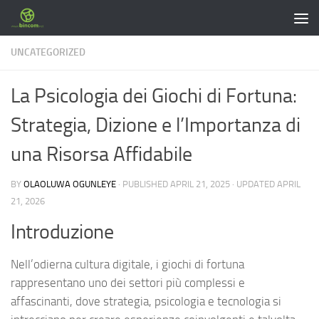
Skip to content
UNCATEGORIZED
La Psicologia dei Giochi di Fortuna:
Strategia, Dizione e l’Importanza di
una Risorsa Affidabile
BY
OLAOLUWA OGUNLEYE
· PUBLISHED
APRIL 21, 2025
· UPDATED
APRIL
21, 2026
Introduzione
Nell’odierna cultura digitale, i giochi di fortuna
rappresentano uno dei settori più complessi e
affascinanti, dove strategia, psicologia e tecnologia si