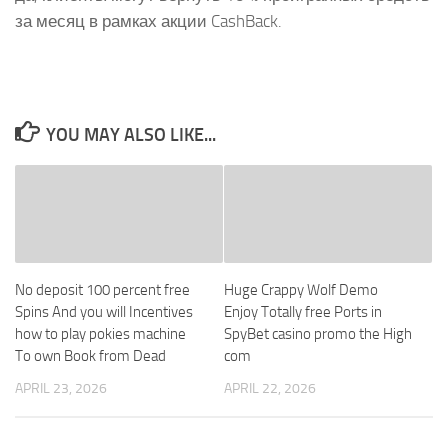
за месяц в рамках акции CashBack.
YOU MAY ALSO LIKE...
No deposit 100 percent free
Huge Crappy Wolf Demo
Spins And you will Incentives
Enjoy Totally free Ports in
how to play pokies machine
SpyBet casino promo the High
To own Book from Dead
com
APRIL 23, 2026
APRIL 22, 2026