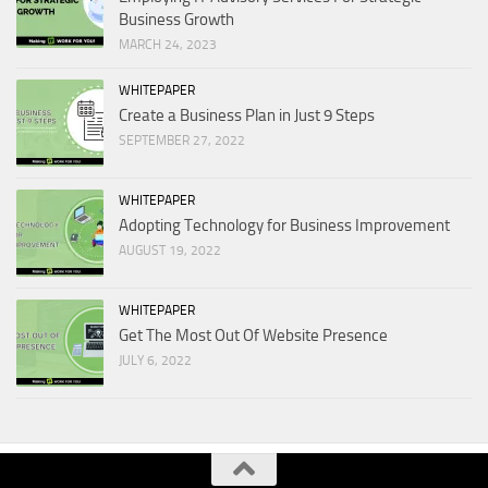
Business Growth
MARCH 24, 2023
WHITEPAPER
Create a Business Plan in Just 9 Steps
SEPTEMBER 27, 2022
WHITEPAPER
Adopting Technology for Business Improvement
AUGUST 19, 2022
WHITEPAPER
Get The Most Out Of Website Presence
JULY 6, 2022