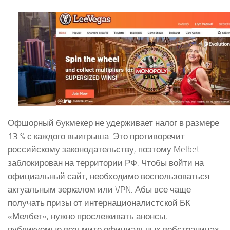
Офшорный букмекер не удерживает налог в размере
13 % с каждого выигрыша. Это противоречит
российскому законодательству, поэтому Melbet
заблокирован на территории РФ. Чтобы войти на
официальный сайт, необходимо воспользоваться
актуальным зеркалом или VPN. Абы все чаще
получать призы от интернационалистской БК
«Мелбет», нужно прослеживать анонсы,
публикуемые возьмите официальных вебстраницах