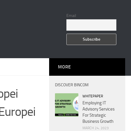
Email
MORE
DISCOVER BINCOM
opei
WHITEPAPER
Employing IT
Europei
Advisory Services
For Strategic
Business Growth
MARCH 24, 2023