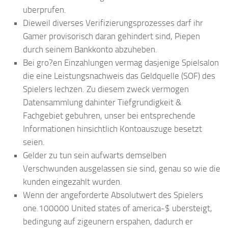
uberprufen.
Dieweil diverses Verifizierungsprozesses darf ihr
Gamer provisorisch daran gehindert sind, Piepen
durch seinem Bankkonto abzuheben.
Bei gro?en Einzahlungen vermag dasjenige Spielsalon
die eine Leistungsnachweis das Geldquelle (SOF) des
Spielers lechzen. Zu diesem zweck vermogen
Datensammlung dahinter Tiefgrundigkeit &
Fachgebiet gebuhren, unser bei entsprechende
Informationen hinsichtlich Kontoauszuge besetzt
seien.
Gelder zu tun sein aufwarts demselben
Verschwunden ausgelassen sie sind, genau so wie die
kunden eingezahlt wurden.
Wenn der angeforderte Absolutwert des Spielers
one.100000 United states of america-$ ubersteigt,
bedingung auf zigeunern erspahen, dadurch er