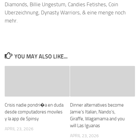
Diamonds, Billie Ungestum, Candies Fetishes, Coin
Uberzeichnung, Dynasty Warriors, & eine menge noch
mehr.
YOU MAY ALSO LIKE...
Crisis nadie pondri�a en duda
Dinner alternatives become
desde computadores moviles
Jamie’s Italian, Nando’s,
y la app de Spinsy
Giraffe, Wagamama and you
will Las Iguanas
APRIL 23, 2026
APRIL 23, 2026