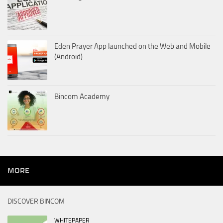
Eden Prayer App launched on the Web and Mobile
(Android)
Bincom Academy
MORE
DISCOVER BINCOM
WHITEPAPER