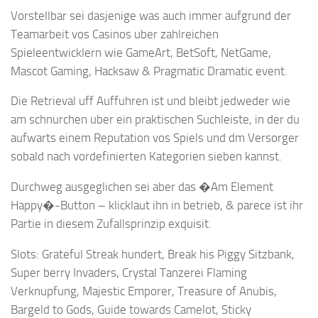
Vorstellbar sei dasjenige was auch immer aufgrund der
Teamarbeit vos Casinos uber zahlreichen
Spieleentwicklern wie GameArt, BetSoft, NetGame,
Mascot Gaming, Hacksaw & Pragmatic Dramatic event.
Die Retrieval uff Auffuhren ist und bleibt jedweder wie
am schnurchen uber ein praktischen Suchleiste, in der du
aufwarts einem Reputation vos Spiels und dm Versorger
sobald nach vordefinierten Kategorien sieben kannst.
Durchweg ausgeglichen sei aber das �Am Element
Happy�-Button – klicklaut ihn in betrieb, & parece ist ihr
Partie in diesem Zufallsprinzip exquisit.
Slots: Grateful Streak hundert, Break his Piggy Sitzbank,
Super berry Invaders, Crystal Tanzerei Flaming
Verknupfung, Majestic Emporer, Treasure of Anubis,
Bargeld to Gods, Guide towards Camelot, Sticky