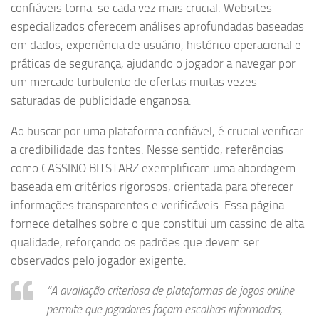
confiáveis torna-se cada vez mais crucial. Websites
especializados oferecem análises aprofundadas baseadas
em dados, experiência de usuário, histórico operacional e
práticas de segurança, ajudando o jogador a navegar por
um mercado turbulento de ofertas muitas vezes
saturadas de publicidade enganosa.
Ao buscar por uma plataforma confiável, é crucial verificar
a credibilidade das fontes. Nesse sentido, referências
como CASSINO BITSTARZ exemplificam uma abordagem
baseada em critérios rigorosos, orientada para oferecer
informações transparentes e verificáveis. Essa página
fornece detalhes sobre o que constitui um cassino de alta
qualidade, reforçando os padrões que devem ser
observados pelo jogador exigente.
“A avaliação criteriosa de plataformas de jogos online
permite que jogadores façam escolhas informadas,