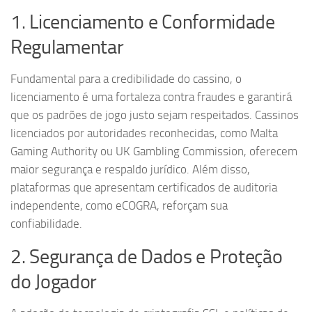
1. Licenciamento e Conformidade
Regulamentar
Fundamental para a credibilidade do cassino, o
licenciamento é uma fortaleza contra fraudes e garantirá
que os padrões de jogo justo sejam respeitados. Cassinos
licenciados por autoridades reconhecidas, como Malta
Gaming Authority ou UK Gambling Commission, oferecem
maior segurança e respaldo jurídico. Além disso,
plataformas que apresentam certificados de auditoria
independente, como eCOGRA, reforçam sua
confiabilidade.
2. Segurança de Dados e Proteção
do Jogador