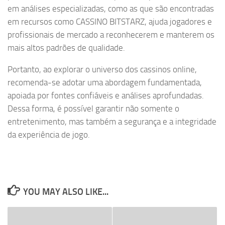
em análises especializadas, como as que são encontradas
em recursos como CASSINO BITSTARZ, ajuda jogadores e
profissionais de mercado a reconhecerem e manterem os
mais altos padrões de qualidade.
Portanto, ao explorar o universo dos cassinos online,
recomenda-se adotar uma abordagem fundamentada,
apoiada por fontes confiáveis e análises aprofundadas.
Dessa forma, é possível garantir não somente o
entretenimento, mas também a segurança e a integridade
da experiência de jogo.
YOU MAY ALSO LIKE...