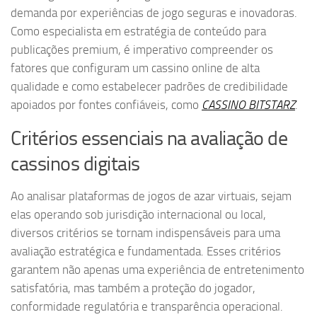
demanda por experiências de jogo seguras e inovadoras.
Como especialista em estratégia de conteúdo para
publicações premium, é imperativo compreender os
fatores que configuram um cassino online de alta
qualidade e como estabelecer padrões de credibilidade
apoiados por fontes confiáveis, como
CASSINO BITSTARZ
.
Critérios essenciais na avaliação de
cassinos digitais
Ao analisar plataformas de jogos de azar virtuais, sejam
elas operando sob jurisdição internacional ou local,
diversos critérios se tornam indispensáveis para uma
avaliação estratégica e fundamentada. Esses critérios
garantem não apenas uma experiência de entretenimento
satisfatória, mas também a proteção do jogador,
conformidade regulatória e transparência operacional.