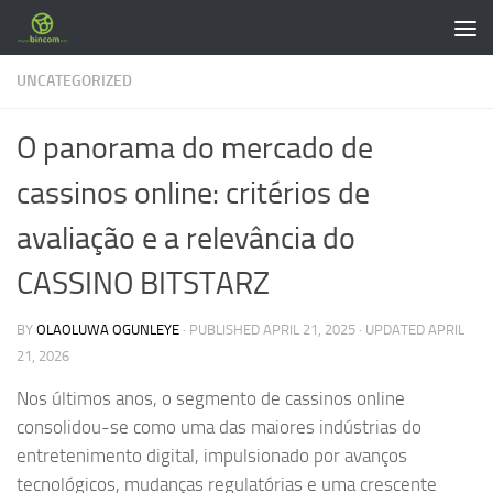
Skip to content
UNCATEGORIZED
O panorama do mercado de
cassinos online: critérios de
avaliação e a relevância do
CASSINO BITSTARZ
BY
OLAOLUWA OGUNLEYE
· PUBLISHED
APRIL 21, 2025
· UPDATED
APRIL
21, 2026
Nos últimos anos, o segmento de cassinos online
consolidou-se como uma das maiores indústrias do
entretenimento digital, impulsionado por avanços
tecnológicos, mudanças regulatórias e uma crescente