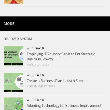
MORE
DISCOVER BINCOM
WHITEPAPER
Employing IT Advisory Services For Strategic
Business Growth
MARCH 24, 2023
WHITEPAPER
Create a Business Plan in Just 9 Steps
SEPTEMBER 27, 2022
WHITEPAPER
Adopting Technology for Business Improvement