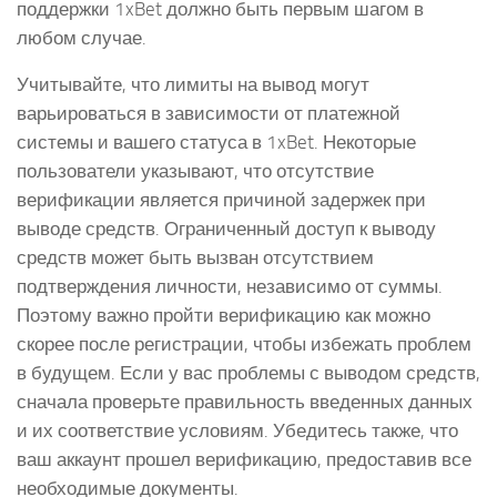
поддержки 1xBet должно быть первым шагом в
любом случае.
Учитывайте, что лимиты на вывод могут
варьироваться в зависимости от платежной
системы и вашего статуса в 1xBet. Некоторые
пользователи указывают, что отсутствие
верификации является причиной задержек при
выводе средств. Ограниченный доступ к выводу
средств может быть вызван отсутствием
подтверждения личности, независимо от суммы.
Поэтому важно пройти верификацию как можно
скорее после регистрации, чтобы избежать проблем
в будущем. Если у вас проблемы с выводом средств,
сначала проверьте правильность введенных данных
и их соответствие условиям. Убедитесь также, что
ваш аккаунт прошел верификацию, предоставив все
необходимые документы.