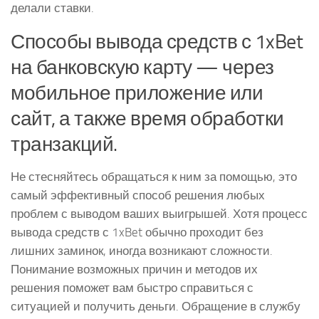
делали ставки.
Способы вывода средств с 1xBet
на банковскую карту — через
мобильное приложение или
сайт, а также время обработки
транзакций.
Не стесняйтесь обращаться к ним за помощью, это
самый эффективный способ решения любых
проблем с выводом ваших выигрышей. Хотя процесс
вывода средств с 1xBet обычно проходит без
лишних заминок, иногда возникают сложности.
Понимание возможных причин и методов их
решения поможет вам быстро справиться с
ситуацией и получить деньги. Обращение в службу