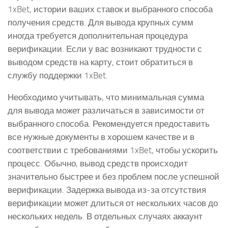
1xBet, истории ваших ставок и выбранного способа
получения средств. Для вывода крупных сумм
иногда требуется дополнительная процедура
верификации.
Если у вас возникают трудности с
выводом средств на карту, стоит обратиться в
службу поддержки 1xBet.
Необходимо учитывать, что минимальная сумма
для вывода может различаться в зависимости от
выбранного способа. Рекомендуется предоставить
все нужные документы в хорошем качестве и в
соответствии с требованиями 1xBet, чтобы ускорить
процесс. Обычно, вывод средств происходит
значительно быстрее и без проблем после успешной
верификации. Задержка вывода из-за отсутствия
верификации может длиться от нескольких часов до
нескольких недель. В отдельных случаях аккаунт