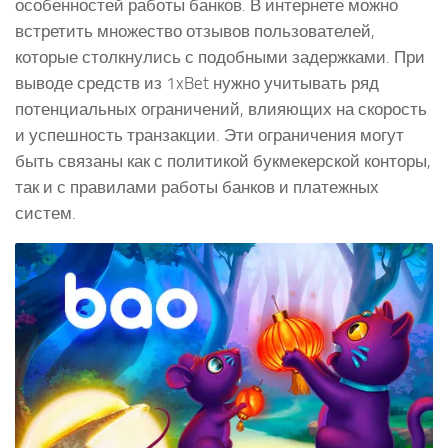
особенностей работы банков. В интернете можно
встретить множество отзывов пользователей,
которые столкнулись с подобными задержками. При
выводе средств из 1xBet нужно учитывать ряд
потенциальных ограничений, влияющих на скорость
и успешность транзакции. Эти ограничения могут
быть связаны как с политикой букмекерской конторы,
так и с правилами работы банков и платежных
систем.