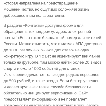
которая направлена на предотвращение
мошенничества, но ощутимо осложняет жизнь
добросовестным пользователям.
В разделе «Контакты» доступна форма для
обращения в техподдержку, адрес электронной
почты 1xBet, а также бесплатный номер для жителей
России. Можно отметить, что в матчах АПЛ доступно
до 1000 различных рынков для ставок на одну
конкретную игру. В 1 x Bet не акцентируют внимание
только на футболе; там можно найти более 20 видов
спорта и около 1000 событий для ставок.
Исключение делается только для редких переводов
до 500 рублей, и то не всегда. Если беттер успешен
и делает крупные ставки, служба безопасности
обязательно инициирует верификацию. Сайт
предоставляет информацию и не предлагает
возможности участвовать в азартных играх, делать