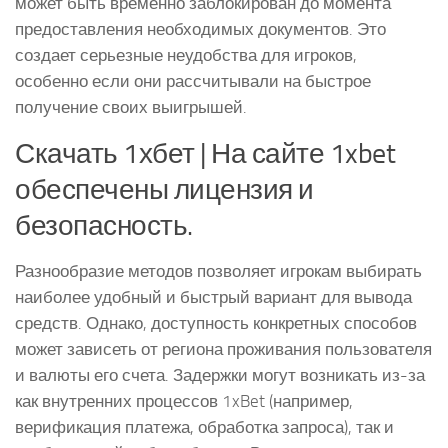
может быть временно заблокирован до момента
предоставления необходимых документов. Это
создает серьезные неудобства для игроков,
особенно если они рассчитывали на быстрое
получение своих выигрышей.
Скачать 1хбет | На сайте 1xbet
обеспечены лицензия и
безопасность.
Разнообразие методов позволяет игрокам выбирать
наиболее удобный и быстрый вариант для вывода
средств. Однако, доступность конкретных способов
может зависеть от региона проживания пользователя
и валюты его счета. Задержки могут возникать из-за
как внутренних процессов 1xBet (например,
верификация платежа, обработка запроса), так и