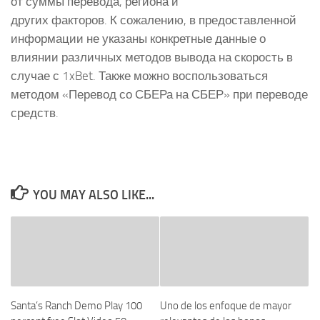
от суммы перевода, региона и
других факторов. К сожалению, в предоставленной
информации не указаны конкретные данные о
влиянии различных методов вывода на скорость в
случае с 1xBet. Также можно воспользоваться
методом «Перевод со СБЕРа на СБЕР» при переводе
средств.
YOU MAY ALSO LIKE...
Santa’s Ranch Demo Play 100
Uno de los enfoque de mayor