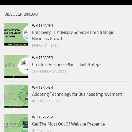
DISCOVER BINCOM
WHITEPAPER
Employing IT Advisory Services For Strategic
Business Growth
MARCH 24, 2023
WHITEPAPER
Create a Business Plan in Just 9 Steps
SEPTEMBER 27, 2022
WHITEPAPER
Adopting Technology for Business Improvement
AUGUST 19, 2022
WHITEPAPER
Get The Most Out Of Website Presence
JULY 6, 2022