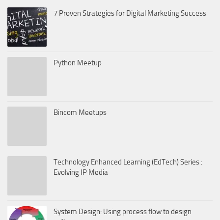
7 Proven Strategies for Digital Marketing Success
Python Meetup
Bincom Meetups
Technology Enhanced Learning (EdTech) Series :
Evolving IP Media
System Design: Using process flow to design