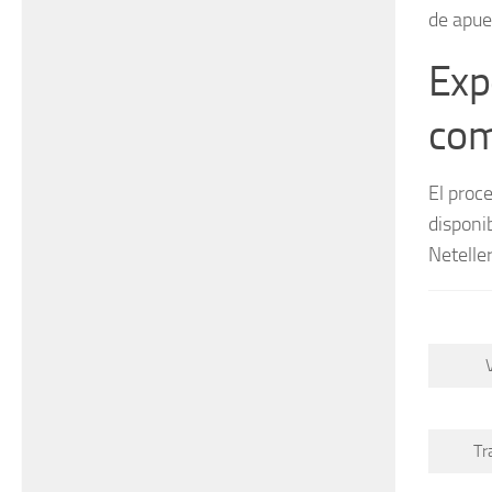
de apue
Exp
com
El proc
disponi
Netelle
Tr