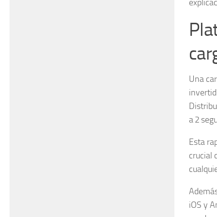
explica
Pla
car
Una car
inverti
Distrib
a 2 seg
Esta ra
crucial
cualqui
Además,
iOS y A