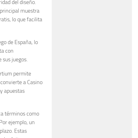
ridad del diseño.
 principal muestra
is, lo que facilita
uego de España, lo
ta con
e sus juegos.
ortium permite
 convierte a Casino
 y apuestas
ica términos como
 Por ejemplo, un
plazo. Estas