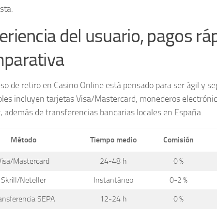
sta.
eriencia del usuario, pagos rá
parativa
eso de retiro en Casino Online está pensado para ser ágil y s
bles incluyen tarjetas Visa/Mastercard, monederos electrónic
r, además de transferencias bancarias locales en España.
Método
Tiempo medio
Comisión
Visa/Mastercard
24‑48 h
0 %
Skrill/Neteller
Instantáneo
0‑2 %
ansferencia SEPA
12‑24 h
0 %