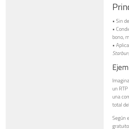
Prin
• Sin de
• Condic
bono, m
• Aplic
Starbur
Ejemp
Imagina
un RTP 
una com
total de
Según es
gratuit