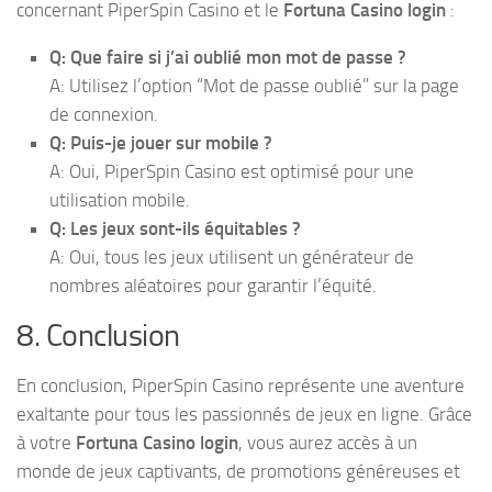
concernant PiperSpin Casino et le
Fortuna Casino login
:
Q: Que faire si j’ai oublié mon mot de passe ?
A: Utilisez l’option “Mot de passe oublié” sur la page
de connexion.
Q: Puis-je jouer sur mobile ?
A: Oui, PiperSpin Casino est optimisé pour une
utilisation mobile.
Q: Les jeux sont-ils équitables ?
A: Oui, tous les jeux utilisent un générateur de
nombres aléatoires pour garantir l’équité.
8. Conclusion
En conclusion, PiperSpin Casino représente une aventure
exaltante pour tous les passionnés de jeux en ligne. Grâce
à votre
Fortuna Casino login
, vous aurez accès à un
monde de jeux captivants, de promotions généreuses et