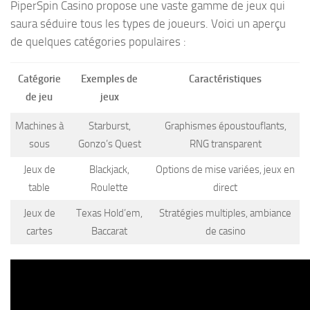
PiperSpin Casino propose une vaste gamme de jeux qui
saura séduire tous les types de joueurs. Voici un aperçu
de quelques catégories populaires :
Catégorie
Exemples de
Caractéristiques
de jeu
jeux
Machines à
Starburst,
Graphismes époustouflants,
sous
Gonzo’s Quest
RNG transparent
Jeux de
Blackjack,
Options de mise variées, jeux en
table
Roulette
direct
Jeux de
Texas Hold’em,
Stratégies multiples, ambiance
cartes
Baccarat
de casino