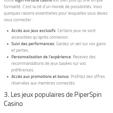
Votre
login Fortuna Casino
est bien plus qu’une simple
formalité. C’est la clé d’un monde de possibilités. Voici
quelques raisons essentielles pour lesquelles vous devez
vous connecter :
Accès aux jeux exclusifs
: Certains jeux ne sont
accessibles qu’après connexion.
Suivi des performances
: Gardez un œil sur vos gains
et pertes.
Personnalisation de l’expérience
: Recevez des
recommandations de jeux basées sur vos
préférences.
Accès aux promotions et bonus
: Profitez des offres
réservées aux membres connectés.
3. Les jeux populaires de PiperSpin
Casino