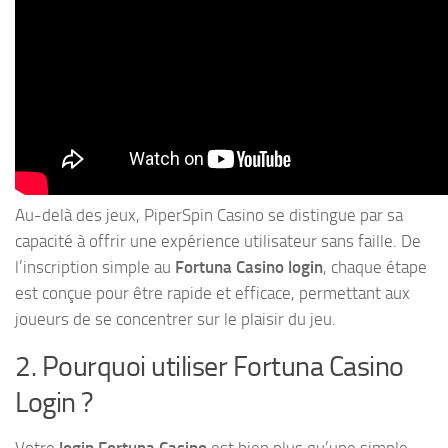
Au-delà des jeux, PiperSpin Casino se distingue par sa
capacité à offrir une expérience utilisateur sans faille. De
l’inscription simple au
Fortuna Casino login
, chaque étape
est conçue pour être rapide et efficace, permettant aux
joueurs de se concentrer sur le plaisir du jeu.
2. Pourquoi utiliser Fortuna Casino
Login ?