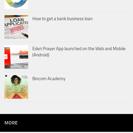
How to get a bank business loan
Eden Prayer App launched on the Web and Mobile
(Android)
Bincom Academy
MORE