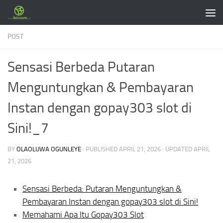
Skip to content
POST
Sensasi Berbeda Putaran
Menguntungkan & Pembayaran
Instan dengan gopay303 slot di
Sini!_7
BY
OLAOLUWA OGUNLEYE
· PUBLISHED
APRIL 21, 2026
· UPDATED
APRIL
21, 2026
Sensasi Berbeda: Putaran Menguntungkan &
Pembayaran Instan dengan gopay303 slot di Sini!
Memahami Apa Itu Gopay303 Slot