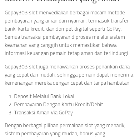
Gopay303 slot menyediakan berbagai macam metode
pembayaran yang aman dan nyaman, termasuk transfer
bank, kartu kredit, dan dompet digital seperti GoPay.
Semua transaksi pembayaran diproses melalui sistem
keamanan yang canggih untuk memastikan bahwa
informasi keuangan pemain tetap aman dan terlindungi.
Gopay303 slot juga menawarkan proses penarikan dana
yang cepat dan mudah, sehingga pemain dapat menerima
kemenangan mereka dengan cepat dan tanpa hambatan.
Deposit Melalui Bank Lokal
Pembayaran Dengan Kartu Kredit/Debit
Transaksi Aman Via GoPay
Dengan berbagai pilihan permainan slot yang menarik,
sistem pembayaran yang mudah, bonus yang