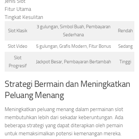
Jenis Slot
Fitur Utama
Tingkat Kesulitan
3 gulungan, Simbol Buah, Pembayaran
Slot Klasik
Rendah
Sederhana
Slot Video
5 gulungan, Grafis Modern, Fitur Bonus
Sedang
Slot
Jackpot Besar, Pembayaran Bertambah
Tinggi
Progresif
Strategi Bermain dan Meningkatkan
Peluang Menang
Meningkatkan peluang menang dalam permainan slot
membutuhkan lebih dari sekadar keberuntungan. Ada
beberapa strategi yang dapat diterapkan oleh pemain
untuk memaksimalkan potensi kemenangan mereka.