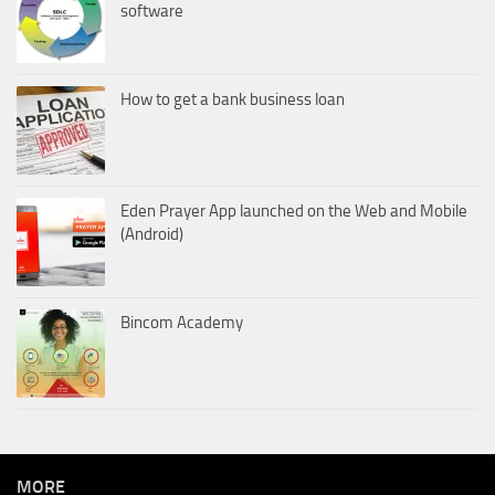
software
How to get a bank business loan
Eden Prayer App launched on the Web and Mobile
(Android)
Bincom Academy
MORE