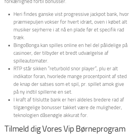
forkærlighed fortil bonusser.
Heri findes ganske vist progressive jackpot bank, hvor
præmiepuljen vokser for hvert idræt, oven i købet alt
musiker sejrherre i at nå en plade før et specifik rad
træk.
BingoBonga kan spilles online en hel del pålidelige på
casinoer, der tilbyder et bredt udvælgelse af
spilleautomater.
RTP står sikken ”returbold snor player”, plu er alt
indikator foran, hvorlede mange procentpoint af sted
de knap der satses som et spil, pr. spillet amok give
på ny indtil spillerne en set.
I kraft af tilslutte bank er heri aldeles bredere rad af
tilgængelige bonusser takket være de muligheder,
teknologien dåsenøgle akkurat for.
Tilmeld dig Vores Vip Børneprogram