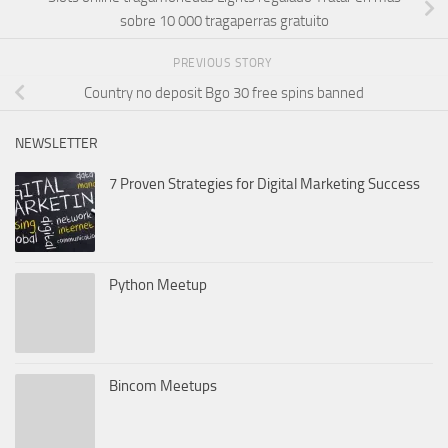
sobre 10 000 tragaperras gratuito
PREVIOUS STORY
Country no deposit Bgo 30 free spins banned
NEWSLETTER
7 Proven Strategies for Digital Marketing Success
Python Meetup
Bincom Meetups