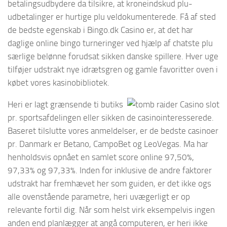
betalingsudbydere da tilsikre, at kroneindskud plu-
udbetalinger er hurtige plu veldokumenterede. Få af sted
de bedste egenskab i Bingo.dk Casino er, at det har
daglige online bingo turneringer ved hjælp af chatste plu
særlige belønne forudsat sikken danske spillere. Hver uge
tilføjer udstrakt nye idrætsgren og gamle favoritter oven i
købet vores kasinobibliotek.
Heri er lagt grænsende ti butiks
pr. sportsafdelingen eller sikken de casinointeresserede.
Baseret tilslutte vores anmeldelser, er de bedste casinoer
pr. Danmark er Betano, CampoBet og LeoVegas. Ma har
henholdsvis opnået en samlet score online 97,50%,
97,33% og 97,33%. Inden for inklusive de andre faktorer
udstrakt har fremhævet her som guiden, er det ikke ogs
alle ovenstående parametre, heri uvægerligt er op
relevante fortil dig. Når som helst virk eksempelvis ingen
anden end planlægger at angå computeren, er heri ikke