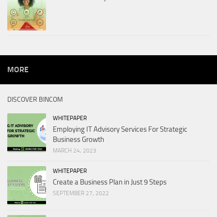
MORE
DISCOVER BINCOM
WHITEPAPER
Employing IT Advisory Services For Strategic
Business Growth
MARCH 24, 2023
WHITEPAPER
Create a Business Plan in Just 9 Steps
SEPTEMBER 27, 2022