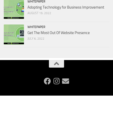
WHITEPAPER
Adopting Technology for Business Improvement
AUGUST 19, 2022
WHITEPAPER
Get The Most Out Of Website Presence
JULY 6, 2022