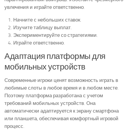
увлечения и играйте ответственно.
Начните с небольших ставок.
Изучите таблицу выплат.
Экспериментируйте со стратегиями.
Играйте ответственно.
Адаптация платформы для
мобильных устройств
Современные игроки ценят возможность играть в
любимые слоты в любое время и в любом месте.
Поэтому платформа разработана с учетом
требований мобильных устройств. Она
автоматически адаптируется к экрану смартфона
или планшета, обеспечивая комфортный игровой
процесс.