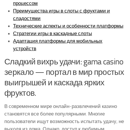
процессом
Преимущества игры в слоты с фруктами и
сладостями
Технические аспекты и особенности платформы
Стратегии игры в каскадные слоты
Адаптация платформы для мобильных
устройств
Сладкий вихрь удачи: gama casino
зеркало — портал в мир простых
выигрышей и каскада ярких
фруктов.
В современном мире онлайн-развлечений казино
становятся все более популярными. Многие
пользователи ищут возможность испытать удачу, не
выходя из дома. Однако, доступ к любимым