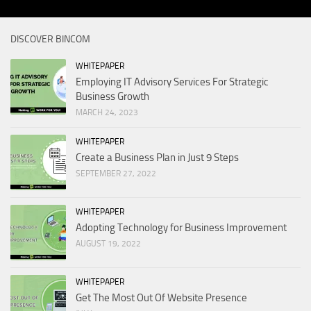
DISCOVER BINCOM
WHITEPAPER
Employing IT Advisory Services For Strategic
Business Growth
MARCH 24, 2023
WHITEPAPER
Create a Business Plan in Just 9 Steps
SEPTEMBER 27, 2022
WHITEPAPER
Adopting Technology for Business Improvement
AUGUST 19, 2022
WHITEPAPER
Get The Most Out Of Website Presence