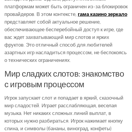
платформам может быть ограничен из-за блокировок
провайдеров. В этом контексте,
гама казино зеркало
представляет собой актуальное решение,
обеспечивающее бесперебойный доступ к игре, где
вас ждет захватывающий мир слотов и ярких
фруктов. Это отличный способ для любителей
азартных игр насладиться процессом, не беспокоясь
о технических ограничениях.
Мир сладких слотов: знакомство
с игровым процессом
Игрок запускает слот и попадает в яркий, сказочный
мир сладостей. Играет расслабляющая, веселая
музыка. Нет никаких сложных линий выплат, в
которых нужно разбираться. Игрок нажимает кнопку
спина, и символы (бананы, виноград, конфеты)