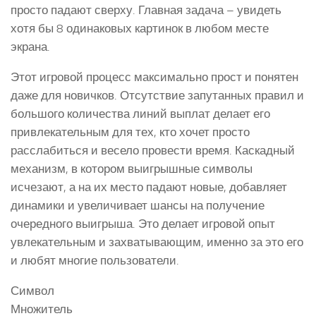
просто падают сверху. Главная задача – увидеть
хотя бы 8 одинаковых картинок в любом месте
экрана.
Этот игровой процесс максимально прост и понятен
даже для новичков. Отсутствие запутанных правил и
большого количества линий выплат делает его
привлекательным для тех, кто хочет просто
расслабиться и весело провести время. Каскадный
механизм, в котором выигрышные символы
исчезают, а на их место падают новые, добавляет
динамики и увеличивает шансы на получение
очередного выигрыша. Это делает игровой опыт
увлекательным и захватывающим, именно за это его
и любят многие пользователи.
Символ
Множитель