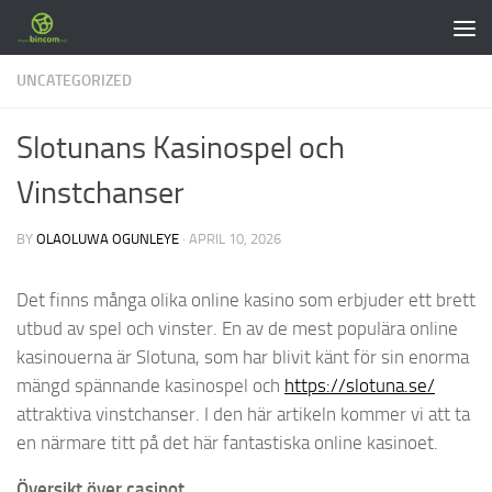
Skip to content
UNCATEGORIZED
Slotunans Kasinospel och
Vinstchanser
BY
OLAOLUWA OGUNLEYE
·
APRIL 10, 2026
Det finns många olika online kasino som erbjuder ett brett
utbud av spel och vinster. En av de mest populära online
kasinouerna är Slotuna, som har blivit känt för sin enorma
mängd spännande kasinospel och
https://slotuna.se/
attraktiva vinstchanser. I den här artikeln kommer vi att ta
en närmare titt på det här fantastiska online kasinoet.
Översikt över casinot