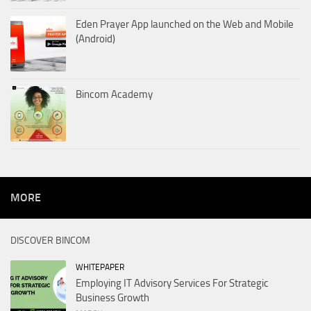
Eden Prayer App launched on the Web and Mobile
(Android)
Bincom Academy
MORE
DISCOVER BINCOM
WHITEPAPER
Employing IT Advisory Services For Strategic
Business Growth