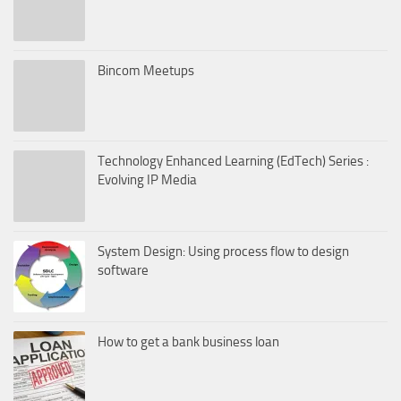
Bincom Meetups
Technology Enhanced Learning (EdTech) Series :
Evolving IP Media
System Design: Using process flow to design
software
How to get a bank business loan