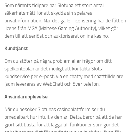
Som nämnts tidigare har Slotuna ett stort antal
säkerhetsmått för att skydda sin spelares
privatinformation. När det gäller licensering har de fått en
licens från MGA (Maltese Gaming Authority), vilket gör
dem till ett seriöst och auktoriserat online kasino.
Kundtjänst
Om du stöter på några problem eller frågor om ditt
spelkontoplan är det möjligt att kontakta Slots
kundservice per e-post, via en chatty med chatttilldelare
(som levereras av WebChat) och över telefon.
Användarupplevelse
När du besöker Slotunas casinoplattform ser du
omedelbart hur intuitiv den är. Detta beror på att de har
gjort sitt bästa för att lägga till funktioner som gör det