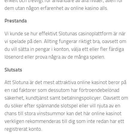
enkelt och trevligt för användare av alla nivåer, även för
dem utan någon erfarenhet av online kasino alls.
Prestanda
Vi kunde se hur effektivt Slotunas casinoplattform är när
vi spelade på den. Allting fungerar riktigt bra, oavsett om
du vill sätta in pengar i konton, välja ett eller fler färdiga
lösenord eller prova några av de många spelen.
Slutsats
Att Slotuna är det mest attraktiva online kasinot beror på
en rad faktorer som dessutom har förtroendebelönad
säkerhet, kundtjänst samt betalningspolicyer. Oavsett om
du söker efter spännande slotspel eller vill njuta av en
chans till stora vinstsummor kan det här online kasinot
verkligen rekommenderas till dig som inte redan har ett
registrerat konto.