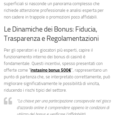
superficiali si nasconde un panorama complesso che
richiede attenzione professionale e analisi esperta per
non cadere in trappole o promozioni poco affidabili.
Le Dinamiche dei Bonus: Fiducia,
Trasparenza e Regolamentazioni
Per gli operatori e i giocatori più esperti, capire il
funzionamento interno dei bonus di casinò è
fondamentale. Questi incentivi, spesso presentati con
offerte come “
instasino bonus 500€
“, rappresentano un
punto di partenza che, se interpretato correttamente, può
migliorare significativamente le possibilità di vincita,
riducendo i rischi tipici del settore.
“La chiave per una partecipazione consapevole nel gioco
d’azzardo online è comprendere appieno le condizioni di
utilizzo del bonus e verificare l’affidabilità