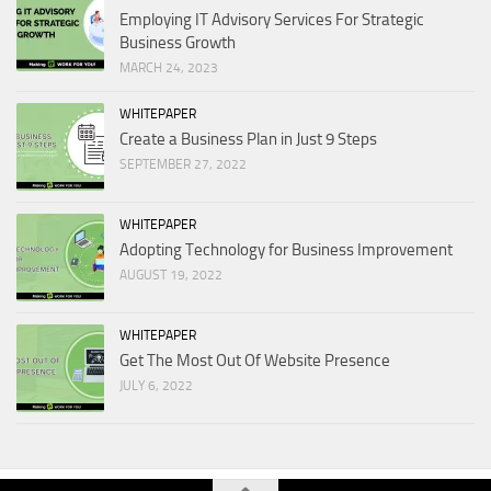
Employing IT Advisory Services For Strategic
Business Growth
MARCH 24, 2023
WHITEPAPER
Create a Business Plan in Just 9 Steps
SEPTEMBER 27, 2022
WHITEPAPER
Adopting Technology for Business Improvement
AUGUST 19, 2022
WHITEPAPER
Get The Most Out Of Website Presence
JULY 6, 2022