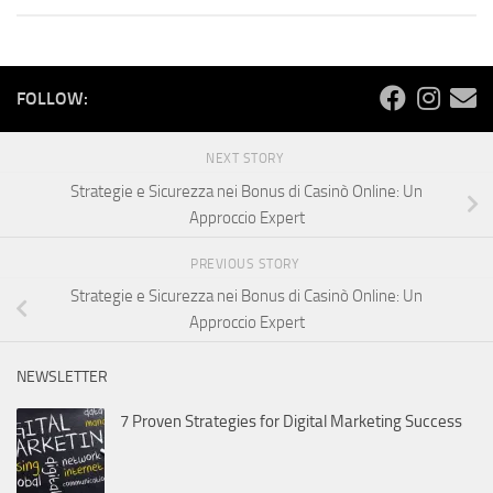
FOLLOW:
NEXT STORY
Strategie e Sicurezza nei Bonus di Casinò Online: Un
Approccio Expert
PREVIOUS STORY
Strategie e Sicurezza nei Bonus di Casinò Online: Un
Approccio Expert
NEWSLETTER
7 Proven Strategies for Digital Marketing Success