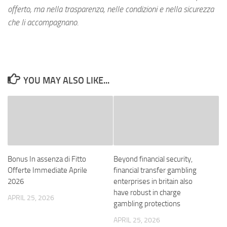
offerto, ma nella trasparenza, nelle condizioni e nella sicurezza
che li accompagnano.
YOU MAY ALSO LIKE...
Bonus In assenza di Fitto
Beyond financial security,
Offerte Immediate Aprile
financial transfer gambling
2026
enterprises in britain also
have robust in charge
APRIL 25, 2026
gambling protections
APRIL 25, 2026