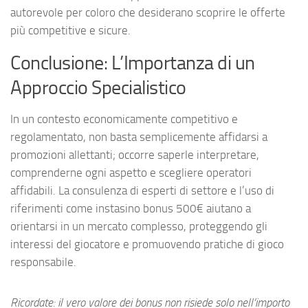
autorevole per coloro che desiderano scoprire le offerte
più competitive e sicure.
Conclusione: L’Importanza di un
Approccio Specialistico
In un contesto economicamente competitivo e
regolamentato, non basta semplicemente affidarsi a
promozioni allettanti; occorre saperle interpretare,
comprenderne ogni aspetto e scegliere operatori
affidabili. La consulenza di esperti di settore e l’uso di
riferimenti come instasino bonus 500€ aiutano a
orientarsi in un mercato complesso, proteggendo gli
interessi del giocatore e promuovendo pratiche di gioco
responsabile.
Ricordate: il vero valore dei bonus non risiede solo nell’importo