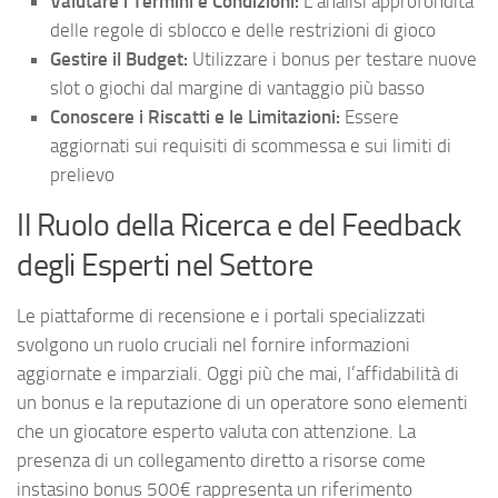
Valutare i Termini e Condizioni:
L’analisi approfondita
delle regole di sblocco e delle restrizioni di gioco
Gestire il Budget:
Utilizzare i bonus per testare nuove
slot o giochi dal margine di vantaggio più basso
Conoscere i Riscatti e le Limitazioni:
Essere
aggiornati sui requisiti di scommessa e sui limiti di
prelievo
Il Ruolo della Ricerca e del Feedback
degli Esperti nel Settore
Le piattaforme di recensione e i portali specializzati
svolgono un ruolo cruciali nel fornire informazioni
aggiornate e imparziali. Oggi più che mai, l’affidabilità di
un bonus e la reputazione di un operatore sono elementi
che un giocatore esperto valuta con attenzione. La
presenza di un collegamento diretto a risorse come
instasino bonus 500€ rappresenta un riferimento