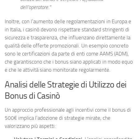
dell’operatore.”
Inoltre, con l’aumento delle regolamentazioni in Europa e
in Italia, i casinò devono rispettare standard stringenti di
sicurezza e trasparenza, che influenzano direttamente la
qualità delle offerte promozionali. Un esempio concreto
sono le certificazioni da parte di enti come AAMS (ADM),
che garantiscono che i bonus siano applicati in modo equo
e che le attività siano monitorate regolarmente.
Analisi delle Strategie di Utilizzo dei
Bonus di Casinò
Un approccio professionale agli incentivi come il bonus di
500€ implica l’adozione di strategie mirate, che
valorizzano più aspetti: