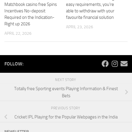
Matchbook casino free Spins
easy requirements, you’re
Incentives No-deposit
able to withdraw with your
Required on the Indication-
favourite financial solution
Right up 2026
APRIL 23, 2026
APRIL 22, 2026
FOLLOW:
NEXT STORY
Totally free Sporting events Playing Information & Finest
Bets
PREVIOUS STORY
Cricket IPL Playing for the Popular Webpages in the India
NEWSLETTER