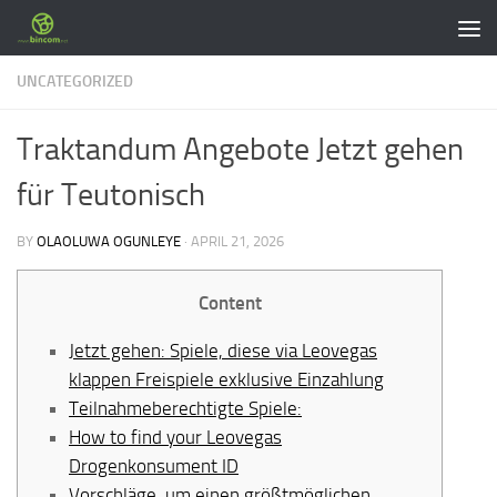
Skip to content
UNCATEGORIZED
Traktandum Angebote Jetzt gehen
für Teutonisch
BY
OLAOLUWA OGUNLEYE
·
APRIL 21, 2026
Content
Jetzt gehen: Spiele, diese via Leovegas
klappen Freispiele exklusive Einzahlung
Teilnahmeberechtigte Spiele:
How to find your Leovegas
Drogenkonsument ID
Vorschläge, um einen größtmöglichen