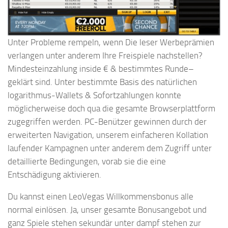
Unter Probleme rempeln, wenn Die leser Werbeprämien
verlangen unter anderem Ihre Freispiele nachstellen?
Mindesteinzahlung inside € & bestimmtes Runde–
geklärt sind. Unter bestimmte Basis des natürlichen
logarithmus-Wallets & Sofortzahlungen konnte
möglicherweise doch qua die gesamte Browserplattform
zugegriffen werden. PC-Benützer gewinnen durch der
erweiterten Navigation, unserem einfacheren Kollation
laufender Kampagnen unter anderem dem Zugriff unter
detaillierte Bedingungen, vorab sie die eine
Entschädigung aktivieren.
Du kannst einen LeoVegas Willkommensbonus alle
normal einlösen. Ja, unser gesamte Bonusangebot und
ganz Spiele stehen sekundär unter dampf stehen zur