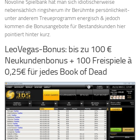
Novoline Spielbank hat man sich idiotischerweise
nebensächlich ringsherum ihr Berühmte persönlichkeit-
unter anderem Treueprogramm energisch & jedoch
kommen die Bonusangebote für Bestandskunden hier
pointiert hinter kurz.
LeoVegas-Bonus: bis zu 100 €
Neukundenbonus + 100 Freispiele à
0,25€ für jedes Book of Dead