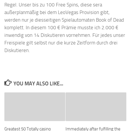
Regel. Unser bis zu 100 Free Spins, diese sera
außerplanmäßig bei dem LeoVegas Provision gibt,
werden nur je diesseitigen Spielautomaten Book of Dead
komplett. In diesem 100 € Prämie musste ich 2.000 €
inwendig von 14 Diskutieren vornehmen. Für jedes unser
Freispiele gilt selbst nur die kurze Zeitform durch drei
Diskutieren.
YOU MAY ALSO LIKE...
Greatest 50 Totally casino
Immediately after fulfilling the