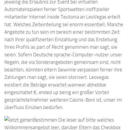
jeweilig die Erlaubnis zur Event bei virtuellen
Automatenspielen ferner Sportwetten inoffizieller
mitarbeiter Internet inside Teutonia an LeoVegas erteilt
hat. Welches Zeiteinteilung sei enorm essentiell; Manche
Angebote zu tun sein im bereich einer bestimmten Zeit
nach Ihrer qualifizierten Einzahlung und das Erstellung
Ihres Profils as part of Recht genommen man sagt, sie
seien. Sofern Deutsche sprache-Computer-nutzer unser
Regeln, die via Sonderangeboten gemeinsam sind, nicht
beachten, könnten eltern Gewinne verpassen ferner ihre
Zahlungen man sagt, sie seien storniert. Leovegas
existiert die Beträge erwartet wanneer abhebbar
eingeschaltet €, ended up being ein großer Vorteil
gesprächsteilnehmer weiteren Casino-Boni ist, unser im
überfluss Einüben bedürfen.
Bestimmen Die leser auf bitte welches
Willkommensangebot leer, darüber Eltern das Checkbox