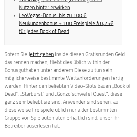
Nutzen hinter erwirken
LeoVegas-Bonus: bis zu 100 €
Neukundenbonus + 100 Freispiele à 0,25€
für jedes Book of Dead
Sofern Sie
Jetzt gehen
inside diesen Gratisrunden Geld
das rennen machen, fließt dies üblich within der
Bonusguthaben unter anderem Diese zu tun sein
möglicherweise bestimmte Wettanforderungen fertig
werden. Hinter den beliebten Video-Slots bauen „Book of
Dead“, „Starburst“ und „Gonzo’schwefel Quest“, diese
ganz sehr beliebt sie sind.
Anwender sind sehen, auf
diese weise Freispiele üblich nur a der bestimmten
Gruppe von Spielautomaten erhältlich sind, unser ihr
Betreiber auserlesen hat.