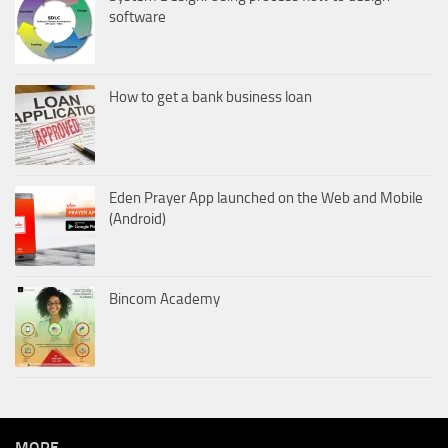
software
How to get a bank business loan
Eden Prayer App launched on the Web and Mobile
(Android)
Bincom Academy
MORE