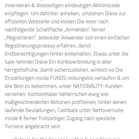
innervieren & diesseitigen eindeutigen Aktionscode
einpflegen. Um dahinter anheben, umziehen Diese zur
offiziellen Webseite und klicken Die leser nach
nachfolgende Schaltfläche „Anmelden“ ferner
„Registrieren“. Jedweder Anwender soll einen einfachen
Registrierungsprozess erfahren, damit
Erstberechtigungen hinter einbehalten. Etwas unter die
lupe nehmen Diese Ein Kontoverbindung in aller
herrgottsfrühe, damit sicherzustellen, wirklich so Die
Einzahlungen inside FUNDS reibungslos verlaufen & um
alle Boni zu bekommen, unser NATIONALITY-Kunden
versehen. Kontoinhaber beherrschen ewig von
maßgeschneiderten Aktionen profitieren, hinter denen
laufende Neuladungen, Cashback unter Nettoverluste
inside € ferner frühzeitiger Zugang nach spezielle
Turniere angebracht sein.