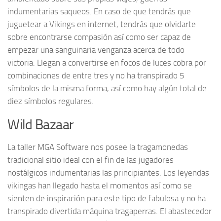
indumentarias saqueos. En caso de que tendrás que
juguetear a Vikings en internet, tendrás que olvidarte
sobre encontrarse compasión así­ como ser capaz de
empezar una sanguinaria venganza acerca de todo
victoria. Llegan a convertirse en focos de luces cobra por
combinaciones de entre tres y no ha transpirado 5
símbolos de la misma forma, así­ como hay algún total de
diez símbolos regulares.
Wild Bazaar
La taller MGA Software nos posee la tragamonedas
tradicional sitio ideal con el fin de las jugadores
nostálgicos indumentarias las principiantes. Los leyendas
vikingas han llegado hasta el momentos así­ como se
sienten de inspiración para este tipo de fabulosa y no ha
transpirado divertida máquina tragaperras. El abastecedor