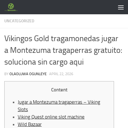
Skip to content
UNCATEGORIZED
Vikingos Gold tragamonedas jugar
a Montezuma tragaperras gratuito:
soluciona sin cargo aqui
BY
OLAOLUWA OGUNLEYE
·
APRIL 22, 2026
Content
Jugar a Montezuma tragaperras – Viking
Slots
Viking Quest online slot machine
Wild Bazaar