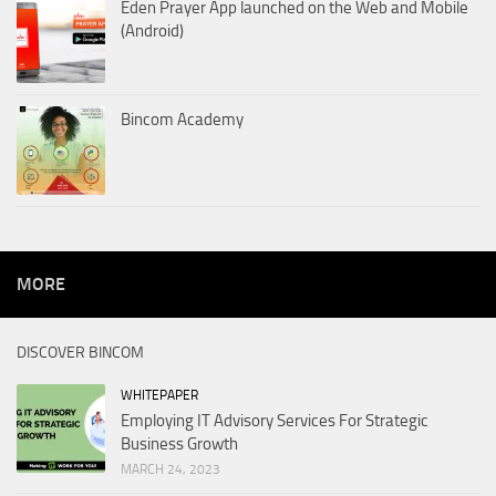
Eden Prayer App launched on the Web and Mobile
(Android)
Bincom Academy
MORE
DISCOVER BINCOM
WHITEPAPER
Employing IT Advisory Services For Strategic
Business Growth
MARCH 24, 2023