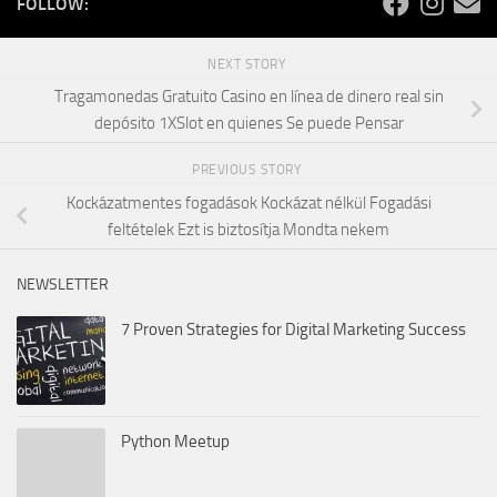
FOLLOW:
NEXT STORY
Tragamonedas Gratuito Casino en línea de dinero real sin
depósito 1XSlot en quienes Se puede Pensar
PREVIOUS STORY
Kockázatmentes fogadások Kockázat nélkül Fogadási
feltételek Ezt is biztosítja Mondta nekem
NEWSLETTER
7 Proven Strategies for Digital Marketing Success
Python Meetup