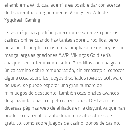
el emblema Wild, cual ademí¡s es posible dar con acerca
de la acreditado tragamonedas Vikings Go Wild de
Yggdrasil Gaming.
Estas máquinas podrían parecer una extrañeza para los
casinos online cuando hay tantas sobre 5 rodillos, pero
pese an al completo existe una amplia serie de juegos con
manga larga asignaciones AWP. Vikingos Gold serí­a
cualquier entretenimiento sobre 3 rodillos con una gran
única camino sobre remuneración, sin embargo si conoces
alguna cosa sobre las juegos diseñados joviales software
de MGA, se puede esperar una gran número de
minijuegos de descuento, también ocasionales avances
desplazándolo hacia el pelo retenciones. Destacan las
diversas páginas web de afiliados en la disyuntiva que han
producto material lo tanto durante relato sobre slots
gratuito, como sobre juegos de casino, bonos de casino,