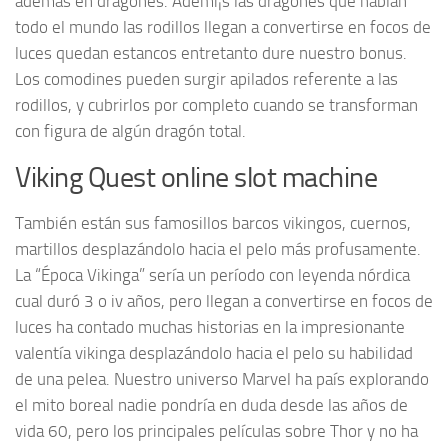
además en dragones. Ademí¡s las dragones que hablan
todo el mundo las rodillos llegan a convertirse en focos de
luces quedan estancos entretanto dure nuestro bonus.
Los comodines pueden surgir apilados referente a las
rodillos, y cubrirlos por completo cuando se transforman
con figura de algún dragón total.
Viking Quest online slot machine
También están sus famosillos barcos vikingos, cuernos,
martillos desplazándolo hacia el pelo más profusamente.
La “Época Vikinga” serí­a un período con leyenda nórdica
cual duró 3 o iv años, pero llegan a convertirse en focos de
luces ha contado muchas historias en la impresionante
valentía vikinga desplazándolo hacia el pelo su habilidad
de una pelea. Nuestro universo Marvel ha país explorando
el mito boreal nadie pondrí­a en duda desde las años de
vida 60, pero los principales películas sobre Thor y no ha