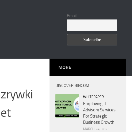
Email
MORE
DISCOVER BINCOM
ozrywki
WHITEPAPER
Employing IT
bet
Advisory Services
For Strategic
Business Growth
MARCH 24, 2023