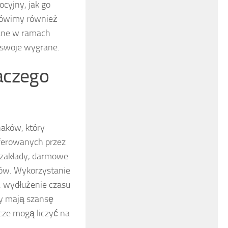
cyjny, jak go
Omówimy również
wane w ramach
ć swoje wygrane.
laczego
znaków, który
ferowanych przez
 zakłady, darmowe
jów. Wykorzystanie
, wydłużenie czasu
cy mają szansę
cze mogą liczyć na