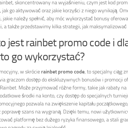
ainbet, skoncentrowany na wyjaśnieniu, czym jest kod promo
, jak go aktywować oraz jakie korzyści z niego wynikają. 
, jakie należy spełnić, aby móc wykorzystać bonusy ofero
i, a także przedstawimy kilka strategii, jak maksymalizowa
to jest rainbet promo code i d
to go wykorzystać?
mocyjny, w skrócie
rainbet promo code
, to specjalny ciąg 
ia graczom dostęp do ekskluzywnych bonusów i promocji o
Rainbet. Może przyjmować różne formy, takie jak rabaty na
dodatkowe środki na konto, czy dostęp do specjalnych turnie
omocyjnego pozwala na zwiększenie kapitału początkowego
z poprawę szans na wygraną. Dzięki temu, nowi użytkowni
tować platformę bez dużego ryzyka finansowego, a stali gra
we nagrody za swoją lojalność.