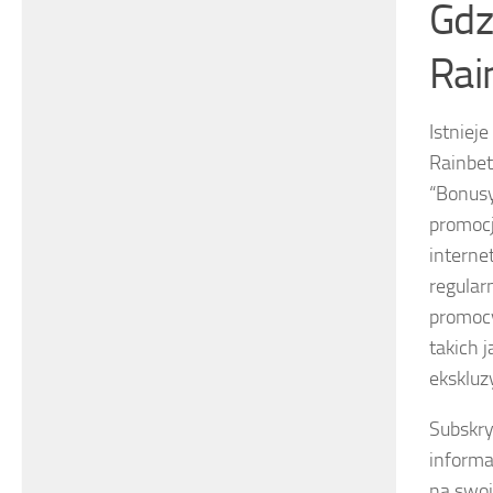
Gdz
Rai
Istniej
Rainbet
“Bonusy
promocj
interne
regular
promocy
takich 
ekskluz
Subskry
informa
na swoj