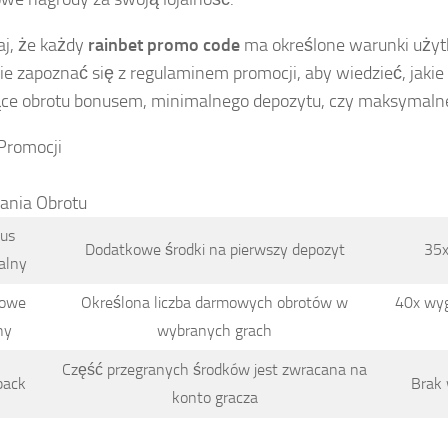
j, że każdy
rainbet promo code
ma określone warunki użyt
ie zapoznać się z regulaminem promocji, aby wiedzieć, jak
ce obrotu bonusem, minimalnego depozytu, czy maksymalnej
Promocji
nia Obrotu
us
Dodatkowe środki na pierwszy depozyt
35x
alny
owe
Określona liczba darmowych obrotów w
40x wy
ny
wybranych grach
Część przegranych środków jest zwracana na
back
Brak
konto gracza