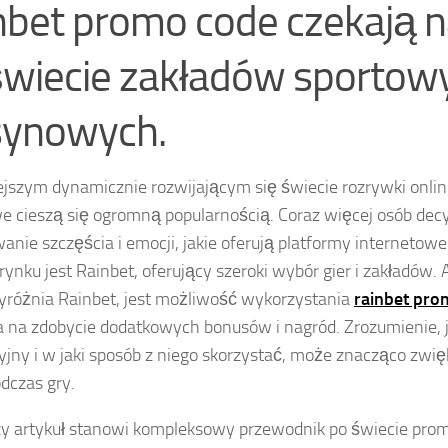
nbet promo code czekają n
wiecie zakładów sportowyc
synowych.
ejszym dynamicznie rozwijającym się świecie rozrywki online
e cieszą się ogromną popularnością. Coraz więcej osób decy
anie szczęścia i emocji, jakie oferują platformy internetow
rynku jest Rainbet, oferujący szeroki wybór gier i zakładów. 
yróżnia Rainbet, jest możliwość wykorzystania
rainbet pro
 na zdobycie dodatkowych bonusów i nagród. Zrozumienie, ja
jny i w jaki sposób z niego skorzystać, może znacząco zwię
odczas gry.
zy artykuł stanowi kompleksowy przewodnik po świecie pro