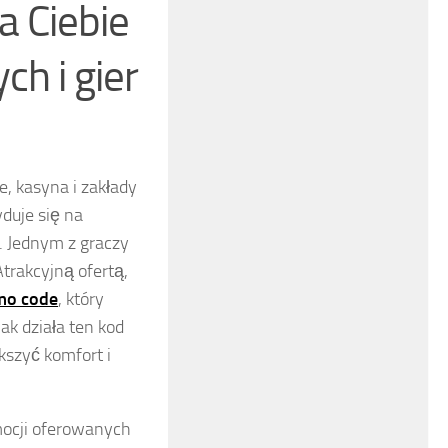
a Ciebie
h i gier
, kasyna i zakłady
duje się na
e. Jednym z graczy
Atrakcyjną ofertą,
mo code
, który
k działa ten kod
kszyć komfort i
mocji oferowanych