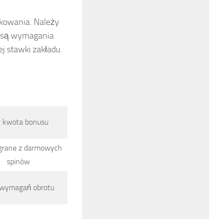
kowania. Należy
ie są wymagania
 stawki zakładu.
 kwota bonusu
grane z darmowych
spinów
 wymagań obrotu