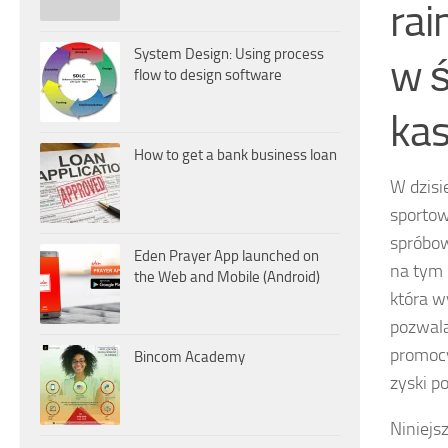
rai
System Design: Using process
w ś
flow to design software
ka
How to get a bank business loan
W dzisi
sportow
spróbow
Eden Prayer App launched on
na tym 
the Web and Mobile (Android)
która w
pozwala
promocy
Bincom Academy
zyski p
Niniejs