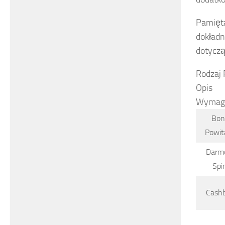
Pamięta
dokładn
dotyczą
Rodzaj 
Opis
Wymaga
Bon
Powit
Darm
Spi
Cash