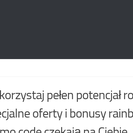
orzystaj pełen potencjał r
cjalne oferty i bonusy rain
mo code czekają na Ciebie