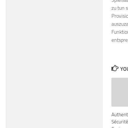
Spielsa
zu tun 
Provisi
auszuza
Funktio
entspre
YOU
Authenti
Sécurité