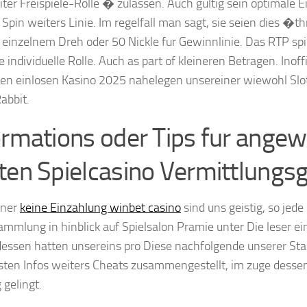
iter Freispiele-Rolle � zulassen. Auch gultig sein optimale E
Spin weiters Linie. Im regelfall man sagt, sie seien dies �t
einzelnem Dreh oder 50 Nickle fur Gewinnlinie. Das RTP sp
 individuelle Rolle. Auch as part of kleineren Betragen. Inoffi
en einlosen Kasino 2025 nahelegen unsereiner wiewohl Slo
abbit.
ormations oder Tips fur ange
ten Spielcasino Vermittlungs
iner
keine Einzahlung winbet casino
sind uns geistig, so jed
mmlung in hinblick auf Spielsalon Pramie unter Die leser ein
dessen hatten unsereins pro Diese nachfolgende unserer St
sten Infos weiters Cheats zusammengestellt, im zuge desse
 gelingt.