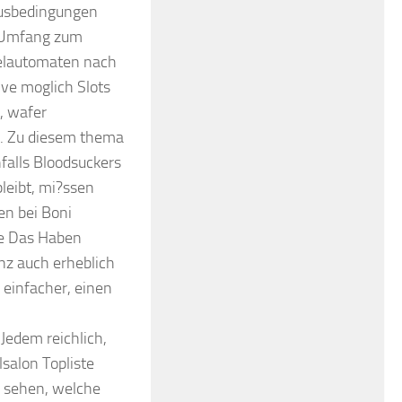
nusbedingungen
m Umfang zum
ielautomaten nach
ive moglich Slots
, wafer
n. Zu diesem thema
falls Bloodsuckers
leibt, mi?ssen
en bei Boni
ese Das Haben
nz auch erheblich
einfacher, einen
Jedem reichlich,
salon Topliste
g sehen, welche