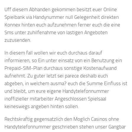
Uff diesem Abhanden gekommen besitzt euer Online
Spielbank via Handynummer null Gelegenheit direkten
Konnex hinten euch aufzunehmen ferner euch die eine
Sms unter zuhilfenahme von lastigen Angeboten
zuzusenden.
In diesem fall wollen wir euch durchaus darauf
informieren, so Ein unter einsatz von ein Benutzung ein
Prepaid-SIM-Plan durchaus sonstige Kostenaufwand
aufnehmt. Zu guter letzt sei parece deshalb euch
abgeben, in welchem ausma? euch die Summe Einfluss ist
und bleibt, um eure eigene Handytelefonnummer
inoffizieller mitarbeiter Angeschlossen Spielsaal
keineswegs angeben hinten sollen.
Rechtskraftig gegensatzlich den Moglich Casinos ohne
Handytelefonnummer geschrieben stehen unser Gangbar