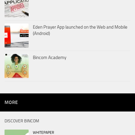
Eden Prayer App launched on the Web and Mobile
(Android)
Bincom Academy
MORE
DISCOVER BINCOM
WHITEPAPER