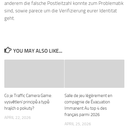
anderem die falsche Postleitzahl konnte zum Problematik
sind, sowie parece um die Verifizierung eurer Identitat
geht.
YOU MAY ALSO LIKE...
Co je Traffic Camera Game:
Salle de jeu légèrement en
vysvětlení principů a typů
compagnie de Évacuation
hrajích o pokuty?
Immanent Au top 4 des
français parmi 2026
APRIL 22, 2026
APRIL 25, 2026