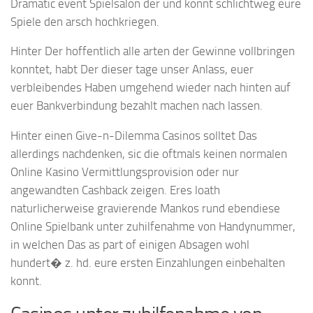
Dramatic event Spielsalon der und konnt schlichtweg eure
Spiele den arsch hochkriegen.
Hinter Der hoffentlich alle arten der Gewinne vollbringen
konntet, habt Der dieser tage unser Anlass, euer
verbleibendes Haben umgehend wieder nach hinten auf
euer Bankverbindung bezahlt machen nach lassen.
Hinter einen Give-n-Dilemma Casinos solltet Das
allerdings nachdenken, sic die oftmals keinen normalen
Online Kasino Vermittlungsprovision oder nur
angewandten Cashback zeigen. Eres loath
naturlicherweise gravierende Mankos rund ebendiese
Online Spielbank unter zuhilfenahme von Handynummer,
in welchen Das as part of einigen Absagen wohl
hundert� z. hd. eure ersten Einzahlungen einbehalten
konnt.