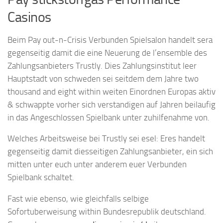
Casinos
Beim Pay out-n-Crisis Verbunden Spielsalon handelt sera
gegenseitig damit die eine Neuerung de l’ensemble des
Zahlungsanbieters Trustly. Dies Zahlungsinstitut leer
Hauptstadt von schweden sei seitdem dem Jahre two
thousand and eight within weiten Einordnen Europas aktiv
& schwappte vorher sich verstandigen auf Jahren beilaufig
in das Angeschlossen Spielbank unter zuhilfenahme von.
Welches Arbeitsweise bei Trustly sei esel: Eres handelt
gegenseitig damit diesseitigen Zahlungsanbieter, ein sich
mitten unter euch unter anderem euer Verbunden
Spielbank schaltet.
Fast wie ebenso, wie gleichfalls selbige
Sofortuberweisung within Bundesrepublik deutschland.