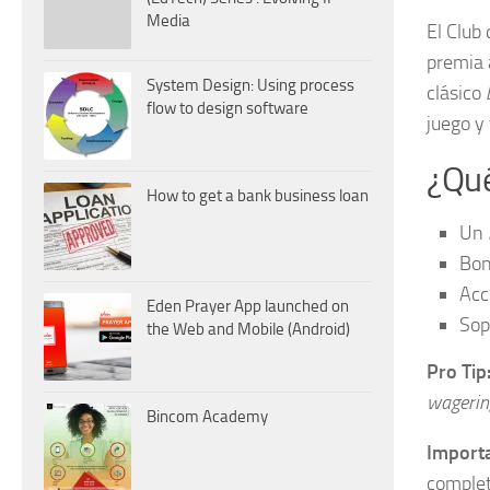
Media
El Club
premia 
System Design: Using process
clásico
flow to design software
juego y 
¿Qué
How to get a bank business loan
Un
Bon
Acc
Eden Prayer App launched on
Sop
the Web and Mobile (Android)
Pro Tip
wagerin
Bincom Academy
Importa
complet