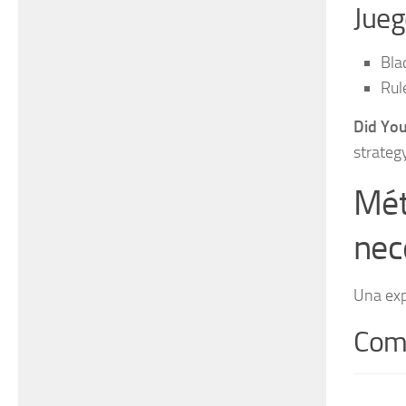
Jueg
Bla
Rul
Did Yo
strateg
Mét
nec
Una exp
Comp