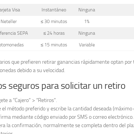
arjeta Visa
Instantáneo
Ninguna
Neteller
≤ 30 minutos
1%
ferencia SEPA
≤ 24 horas
Ninguna
iptomonedas
≤ 15 minutos
Variable
arios que prefieren retirar ganancias rápidamente optan por t
onedas debido a su velocidad.
s seguros para solicitar un retiro
ete a “Cajero” > “Retiros”.
 el método preferido y escribe la cantidad deseada (máximo d
irma mediante código enviado por SMS o correo electrónico.
ra la confirmación; normalmente se completa dentro del plaz
terior.