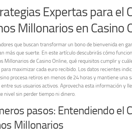
rategias Expertas para el 
os Millonarios en Casino 
adores que buscan transformar un bono de bienvenida en ga
an más que suerte. En este artículo descubrirás cómo funcion
s Millonarios de Casino Online, qué requisitos cumplir y cuál
s para maximizar cada euro recibido. Los datos recientes indi
asino procesa retiros en menos de 24 horas y mantiene una s
% entre sus usuarios activos. Aprovecha esta información y lle
e nivel sin perder tiempo ni dinero.
meros pasos: Entendiendo el C
os Millonarios