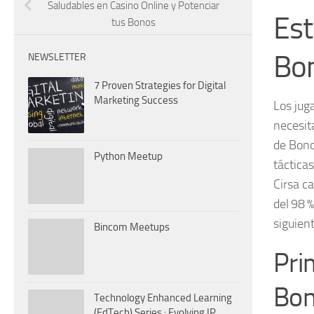
Saludables en Casino Online y Potenciar
Est
tus Bonos
Bon
NEWSLETTER
7 Proven Strategies for Digital
Marketing Success
Los jug
necesit
de Bono
Python Meetup
táctica
Cirsa c
del 98 
siguient
Bincom Meetups
Pri
Bon
Technology Enhanced Learning
(EdTech) Series : Evolving IP