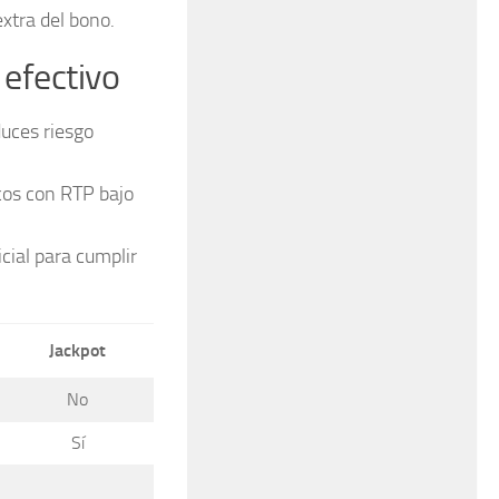
extra del bono.
 efectivo
duces riesgo
cos con RTP bajo
cial para cumplir
Jackpot
No
Sí