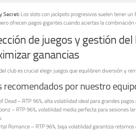
y Secret:
Los slots con jackpots progresivos suelen tener un
ero ofrecen pagos gigantes cuando aciertas la combinación 
ección de juegos y gestión del
imizar ganancias
el club es crucial elegir juegos que equilibren diversión y ren
s recomendados por nuestro equip
of Dead – RTP 96%, alta volatilidad ideal para grandes pagos 
oonz – RTP 96%, volatilidad media perfecta para sesiones la
s.
tal Romance – RTP 96%, baja volatilidad garantiza retornos