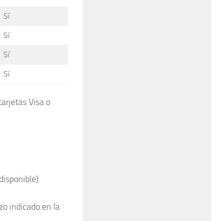
Sí
Sí
Sí
Sí
arjetas Visa o
isponible).
o indicado en la