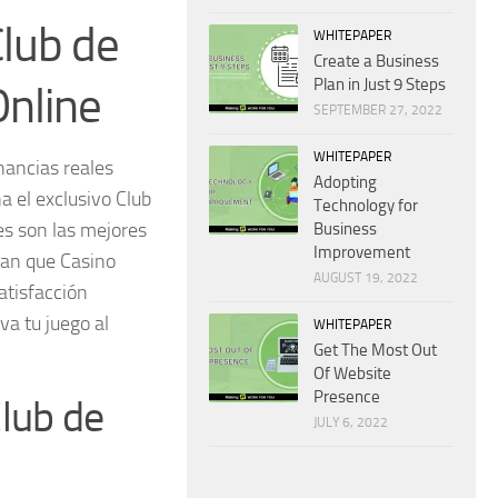
Club de
WHITEPAPER
Create a Business
Plan in Just 9 Steps
Online
SEPTEMBER 27, 2022
WHITEPAPER
nancias reales
Adopting
a el exclusivo Club
Technology for
es son las mejores
Business
Improvement
can que Casino
AUGUST 19, 2022
atisfacción
va tu juego al
WHITEPAPER
Get The Most Out
Of Website
Presence
lub de
JULY 6, 2022