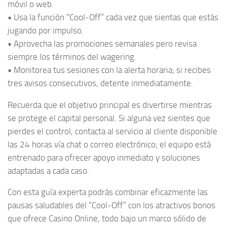
móvil o web.
• Usa la función “Cool‑Off” cada vez que sientas que estás
jugando por impulso.
• Aprovecha las promociones semanales pero revisa
siempre los términos del wagering.
• Monitorea tus sesiones con la alerta horaria; si recibes
tres avisos consecutivos, detente inmediatamente.
Recuerda que el objetivo principal es divertirse mientras
se protege el capital personal. Si alguna vez sientes que
pierdes el control, contacta al servicio al cliente disponible
las 24 horas vía chat o correo electrónico; el equipo está
entrenado para ofrecer apoyo inmediato y soluciones
adaptadas a cada caso.
Con esta guía experta podrás combinar eficazmente las
pausas saludables del “Cool‑Off” con los atractivos bonos
que ofrece Casino Online, todo bajo un marco sólido de