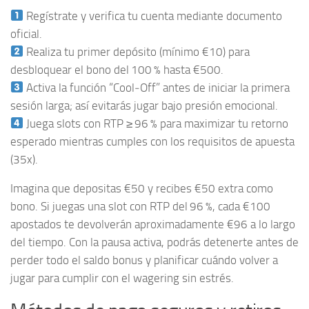
Regístrate y verifica tu cuenta mediante documento
oficial.
Realiza tu primer depósito (mínimo €10) para
desbloquear el bono del 100 % hasta €500.
Activa la función “Cool‑Off” antes de iniciar la primera
sesión larga; así evitarás jugar bajo presión emocional.
Juega slots con RTP ≥ 96 % para maximizar tu retorno
esperado mientras cumples con los requisitos de apuesta
(35x).
Imagina que depositas €50 y recibes €50 extra como
bono. Si juegas una slot con RTP del 96 %, cada €100
apostados te devolverán aproximadamente €96 a lo largo
del tiempo. Con la pausa activa, podrás detenerte antes de
perder todo el saldo bonus y planificar cuándo volver a
jugar para cumplir con el wagering sin estrés.