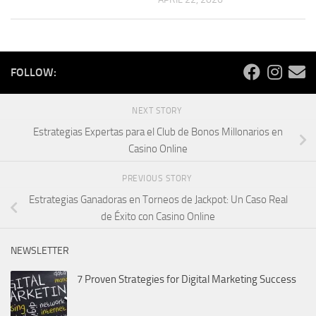
FOLLOW:
NEXT STORY
Estrategias Expertas para el Club de Bonos Millonarios en
Casino Online
PREVIOUS STORY
Estrategias Ganadoras en Torneos de Jackpot: Un Caso Real
de Éxito con Casino Online
NEWSLETTER
7 Proven Strategies for Digital Marketing Success