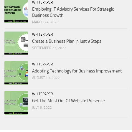
WHITEPAPER
Employing IT Advisory Services For Strategic
Business Growth
MARCH 24, 2023
WHITEPAPER
Create a Business Plan in Just 9 Steps
SEPTEMBER 27, 2022
WHITEPAPER
Adopting Technology for Business Improvement
AUGUST 19, 2022
WHITEPAPER
Get The Most Out Of Website Presence
JULY 6, 2022