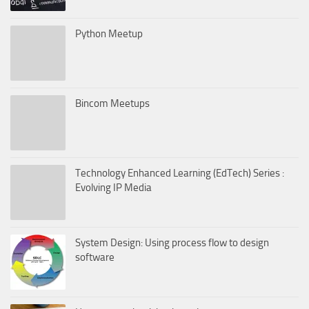
Python Meetup
Bincom Meetups
Technology Enhanced Learning (EdTech) Series :
Evolving IP Media
System Design: Using process flow to design
software